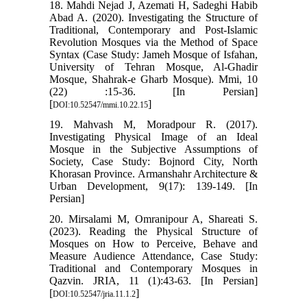
18. Mahdi Nejad J, Azemati H, Sadeghi Habib
Abad A. (2020). Investigating the Structure of
Traditional, Contemporary and Post-Islamic
Revolution Mosques via the Method of Space
Syntax (Case Study: Jameh Mosque of Isfahan,
University of Tehran Mosque, Al-Ghadir
Mosque, Shahrak-e Gharb Mosque). Mmi, 10
(22) :15-36. [In Persian]
[
]
DOI:10.52547/mmi.10.22.15
19. Mahvash M, Moradpour R. (2017).
Investigating Physical Image of an Ideal
Mosque in the Subjective Assumptions of
Society, Case Study: Bojnord City, North
Khorasan Province. Armanshahr Architecture &
Urban Development, 9(17): 139-149. [In
Persian]
20. Mirsalami M, Omranipour A, Shareati S.
(2023). Reading the Physical Structure of
Mosques on How to Perceive, Behave and
Measure Audience Attendance, Case Study:
Traditional and Contemporary Mosques in
Qazvin. JRIA, 11 (1):43-63. [In Persian]
[
]
DOI:10.52547/jria.11.1.2