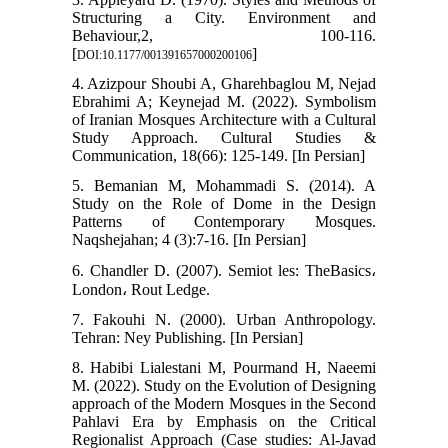
Structuring a City. Environment and
Behaviour,2, 100-116.
[
]
DOI:10.1177/001391657000200106
4. Azizpour Shoubi A, Gharehbaglou M, Nejad
Ebrahimi A; Keynejad M. (2022). Symbolism
of Iranian Mosques Architecture with a Cultural
Study Approach. Cultural Studies &
Communication, 18(66): 125-149. [In Persian]
5. Bemanian M, Mohammadi S. (2014). A
Study on the Role of Dome in the Design
Patterns of Contemporary Mosques.
Naqshejahan; 4 (3):7-16. [In Persian]
6. Chandler D. (2007). Semiot les: TheBasics،
London، Rout Ledge.
7. Fakouhi N. (2000). Urban Anthropology.
Tehran: Ney Publishing. [In Persian]
8. Habibi Lialestani M, Pourmand H, Naeemi
M. (2022). Study on the Evolution of Designing
approach of the Modern Mosques in the Second
Pahlavi Era by Emphasis on the Critical
Regionalist Approach (Case studies: Al-Javad