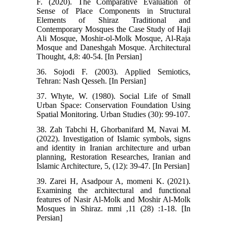
F. (2020). The Comparative Evaluation of
Sense of Place Components in Structural
Elements of Shiraz Traditional and
Contemporary Mosques the Case Study of Haji
Ali Mosque, Moshir-ol-Molk Mosque, Al-Raja
Mosque and Daneshgah Mosque. Architectural
Thought, 4,8: 40-54. [In Persian]
36. Sojodi F. (2003). Applied Semiotics,
Tehran: Nash Qesseh. [In Persian]
37. Whyte, W. (1980). Social Life of Small
Urban Space: Conservation Foundation Using
Spatial Monitoring. Urban Studies (30): 99-107.
38. Zah Tabchi H, Ghorbanifard M, Navai M.
(2022). Investigation of Islamic symbols, signs
and identity in Iranian architecture and urban
planning, Restoration Researches, Iranian and
Islamic Architecture, 5, (12): 39-47. [In Persian]
39. Zarei H, Asadpour A, momeni K. (2021).
Examining the architectural and functional
features of Nasir Al-Molk and Moshir Al-Molk
Mosques in Shiraz. mmi ,11 (28) :1-18. [In
Persian]