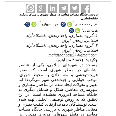
بررسی جایگاه مساجد معاصر در منظر شهری بر مبنای رویکرد
نشانه‌شناسی
۲
*
۱
،
،
فرناز محمدحسنی
مجید شهبازی
۱
هومن ثبوتی
۱- گروه معماری، واحد زنجان، دانشگاه آزاد
اسلامی، زنجان، ایران
۲- گروه معماری، واحد زنجان، دانشگاه آزاد
اسلامی، زنجان، ایران ،
majidshahbazi57@gmail.com
چکیده:
(۴۵۸۷ مشاهده)
مساجد در شهرهای اسلامی، یکی از عناصر
نشانه‌ای در منظر شهری است که ضمن
هویت¬بخشی و معنا دادن به محیط شهری،
موجب خوانایی و جهت‌دهی شهر می‌گردد؛ اما
تغییر و تحولات ایجاد شده در ساختار معماری و
شهرسازی معاصر، شکل و شمایل دیگری به
جایگاه مساجد امروزی بخشیده است. در این
تحقیق که به روش توصیفی- تحلیلی تهیه ‌شده
است، نویسندگان باهدف ارتقای کیفیت بصری و
معنایی مناظر شهری به بررسی جایگاه مساجد
معاصر در منظر شهرهای امروزی می‌پردازند.