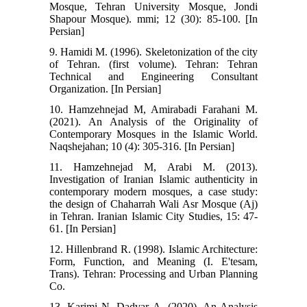
Mosque, Tehran University Mosque, Jondi
Shapour Mosque). mmi; 12 (30): 85-100. [In
Persian]
9. Hamidi M. (1996). Skeletonization of the city
of Tehran. (first volume). Tehran: Tehran
Technical and Engineering Consultant
Organization. [In Persian]
10. Hamzehnejad M, Amirabadi Farahani M.
(2021). An Analysis of the Originality of
Contemporary Mosques in the Islamic World.
Naqshejahan; 10 (4): 305-316. [In Persian]
11. Hamzehnejad M, Arabi M. (2013).
Investigation of Iranian Islamic authenticity in
contemporary modern mosques, a case study:
the design of Chaharrah Wali Asr Mosque (Aj)
in Tehran. Iranian Islamic City Studies, 15: 47-
61. [In Persian]
12. Hillenbrand R. (1998). Islamic Architecture:
Form, Function, and Meaning (I. E'tesam,
Trans). Tehran: Processing and Urban Planning
Co.
13. Karimi N, Dadvar A. (2020). An Analysis