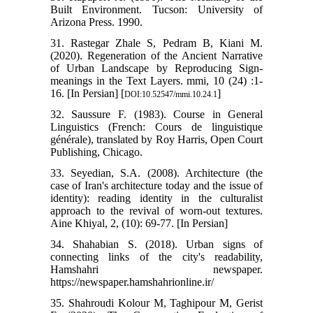
Built Environment. Tucson: University of
Arizona Press. 1990.
31. Rastegar Zhale S, Pedram B, Kiani M.
(2020). Regeneration of the Ancient Narrative
of Urban Landscape by Reproducing Sign-
meanings in the Text Layers. mmi, 10 (24) :1-
16. [In Persian] [
]
DOI:10.52547/mmi.10.24.1
32. Saussure F. (1983). Course in General
Linguistics (French: Cours de linguistique
générale), translated by Roy Harris, Open Court
Publishing, Chicago.
33. Seyedian, S.A. (2008). Architecture (the
case of Iran's architecture today and the issue of
identity): reading identity in the culturalist
approach to the revival of worn-out textures.
Aine Khiyal, 2, (10): 69-77. [In Persian]
34. Shahabian S. (2018). Urban signs of
connecting links of the city's readability,
Hamshahri newspaper.
https://newspaper.hamshahrionline.ir/
35. Shahroudi Kolour M, Taghipour M, Gerist