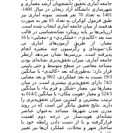
جامعه آماری تحقیق دانشجویان ارشد معماری و
شهرسازی دانشگاه آزاد زنجان در سال 1400-
1401 به تعداد 78 نفر هستند. نمونه آماری نیز
طبق فرمول کوکران به تعداد 65 نفر به ‌صورت
هدفمند از میان جامعه آماری انتخاب ‌شده است.
ارزیابی‌ها بر پایه رویکرد نشانه‌شناسی در قالب
سه بعد «کالبدی»، «عملکردی» و «معنایی» با 16
معیار، از طریق آزمون‌های آماری تی
تک¬نمونه‌ای و رگرسیون چند متغیره انجام
پذیرفته است. بررسی‌ها نشان می‌دهد ازنظر
جامعه آماری، میزان تحقق‌پذیری نشانه‌ای بودن
مساجد معاصر، در سطح متوسط و حتی پایینی
قرار دارد؛ به‌طوری‌که بعد «کالبدی» با میانگین
19/3 نسبت به بعد عملکردی، 98/2 و بعد معنایی
74/2 دارای تحقق‌پذیری بیشتری است. در میان
معیارها نیز، معیار «شکل و فرم بنا» با میانگین
524/3 و معیار «هویت مکان» با میانگین 014/2 به
ترتیب بیشترین و کمترین میزان تحقق‌پذیری را
دارند. نتایج تحقیق بیانگر این است که در روند
مدرن شدن شهرها، مساجد به‌عنوان عناصر
نشانه‌ای هویت‌ساز در درجه دوم اهمیت
قرارگرفته و با از دست دادن رابطه خود با
ساختار شهر و محلات، عملکرد آن‌ها نیز تغییر