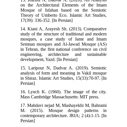
on the Architectural Elements of the Imam
Mosque of Isfahan based on the Semiotic
Theory of Umberto Eco. Islamic Art Studies,
17(39): 336-352. [In Persian]
14. Kiani A, Arayesh Sh. (2013). Comparative
study of the structure of traditional and modern
mosques, a case study of Jame and Imam
Semnan mosques and Al-Jawad Mosque (AS)
in Tehran, the first national conference on civil
engineering, architecture and sustainable
development, Yazd. [In Persian]
15. Laripour N, Dadvar A. (2019). Semiotic
analysis of form and meaning in Vakil mosque
in Shiraz. Islamic Art Studies, 15(33):70-97. [In
Persian]
16. Lynch K. (1960). The image of the city.
Mass Cambridge Massachusetts: MIT press.
17. Mahdavi nejad M, Mashayekhi M, Bahrami
M. (2015). Mosque design patterns in
contemporary architecture. JRIA; 2 (4):1-15. [In
Persian]