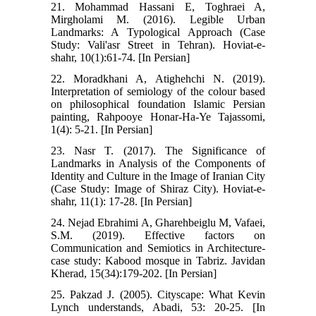
21. Mohammad Hassani E, Toghraei A,
Mirgholami M. (2016). Legible Urban
Landmarks: A Typological Approach (Case
Study: Vali'asr Street in Tehran). Hoviat-e-
shahr, 10(1):61-74. [In Persian]
22. Moradkhani A, Atighehchi N. (2019).
Interpretation of semiology of the colour based
on philosophical foundation Islamic Persian
painting, Rahpooye Honar-Ha-Ye Tajassomi,
1(4): 5-21. [In Persian]
23. Nasr T. (2017). The Significance of
Landmarks in Analysis of the Components of
Identity and Culture in the Image of Iranian City
(Case Study: Image of Shiraz City). Hoviat-e-
shahr, 11(1): 17-28. [In Persian]
24. Nejad Ebrahimi A, Gharehbeiglu M, Vafaei,
S.M. (2019). Effective factors on
Communication and Semiotics in Architecture-
case study: Kabood mosque in Tabriz. Javidan
Kherad, 15(34):179-202. [In Persian]
25. Pakzad J. (2005). Cityscape: What Kevin
Lynch understands, Abadi, 53: 20-25. [In