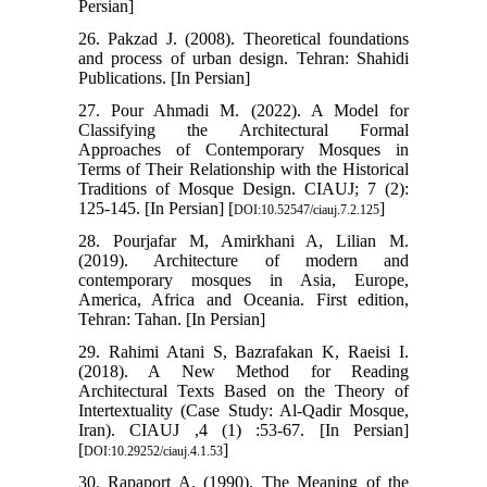
Persian]
26. Pakzad J. (2008). Theoretical foundations
and process of urban design. Tehran: Shahidi
Publications. [In Persian]
27. Pour Ahmadi M. (2022). A Model for
Classifying the Architectural Formal
Approaches of Contemporary Mosques in
Terms of Their Relationship with the Historical
Traditions of Mosque Design. CIAUJ; 7 (2):
125-145. [In Persian] [
]
DOI:10.52547/ciauj.7.2.125
28. Pourjafar M, Amirkhani A, Lilian M.
(2019). Architecture of modern and
contemporary mosques in Asia, Europe,
America, Africa and Oceania. First edition,
Tehran: Tahan. [In Persian]
29. Rahimi Atani S, Bazrafakan K, Raeisi I.
(2018). A New Method for Reading
Architectural Texts Based on the Theory of
Intertextuality (Case Study: Al-Qadir Mosque,
Iran). CIAUJ ,4 (1) :53-67. [In Persian]
[
]
DOI:10.29252/ciauj.4.1.53
30. Rapaport A. (1990). The Meaning of the