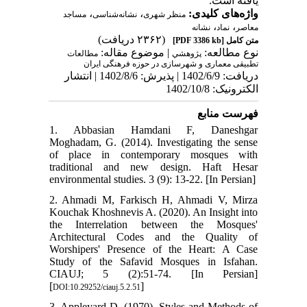
یافته است.
،
،
واژه‌های کلیدی:
منظر شهری
نشانه‌شناسی
مساجد
،
،
معاصر
نماد
نشانه
(۲۳۶۲ دریافت)
[PDF 3386 kb]
متن کامل
نوع مطالعه:
| موضوع مقاله:
پژوهشي
مطالعات
تطبیقی معماری و شهرسازی در حوزه فرهنگی ایران
دریافت: 1402/6/9 | پذیرش: 1402/8/6 | انتشار
الکترونیک: 1402/10/8
فهرست منابع
1. Abbasian Hamdani F, Daneshgar
Moghadam, G. (2014). Investigating the sense
of place in contemporary mosques with
traditional and new design. Haft Hesar
environmental studies. 3 (9): 13-22. [In Persian]
2. Ahmadi M, Farkisch H, Ahmadi V, Mirza
Kouchak Khoshnevis A. (2020). An Insight into
the Interrelation between the Mosques'
Architectural Codes and the Quality of
Worshipers' Presence of the Heart: A Case
Study of the Safavid Mosques in Isfahan.
CIAUJ; 5 (2):51-74. [In Persian]
[
]
DOI:10.29252/ciauj.5.2.51
3. Appleyard D. (1970). Styles and Methods of