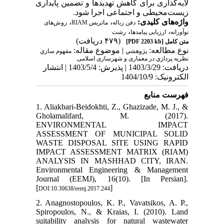
لایه‌گذاری برای کاهش تهدیدها و تضمین پایداری
زیست‌محیطی و اجتماعی اجرا شود.
،
،
واژه‌های کلیدی:
دفن زباله
ماتریس RIAM
روش‌های
،
،
نوآورانه
ارزیابی پیامدها
رشت
(۴۷۹ دریافت)
[PDF 2203 kb]
متن کامل
نوع مطالعه:
| موضوع مقاله:
پژوهشي
مفهوم سازي
نظريه پردازي در معماری و شهرسازی اسلامی
دریافت: 1403/3/29 | پذیرش: 1403/5/4 | انتشار
الکترونیک: 1404/10/9
فهرست منابع
1. Aliakbari-Beidokhti, Z., Ghazizade, M. J., &
Gholamalifard, M. (2017).
ENVIRONMENTAL IMPACT
ASSESSMENT OF MUNICIPAL SOLID
WASTE DISPOSAL SITE USING RAPID
IMPACT ASSESSMENT MATRIX (RIAM)
ANALYSIS IN MASHHAD CITY, IRAN.
Environmental Engineering & Management
Journal (EEMJ), 16(10). [In Persian].
[
]
DOI:10.30638/eemj.2017.244
2. Anagnostopoulos, K. P., Vavatsikos, A. P.,
Spiropoulos, N., & Kraias, I. (2010). Land
suitability analysis for natural wastewater