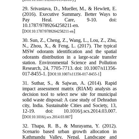
29. Srivastava, D., Mueller, M., & Hewlett, E.
(2016). Executive Summary. Better Ways to
Pay Heal. Care, 9-10. doi:
10.1787/9789264258211-en.
[
]
DOI:10.1787/9789264258211-en
30. Sun, Z., Cheng, Z., Wang, L., Lou, Z., Zhu,
N., Zhou, X., & Feng, L. (2017). The typical
MSW odorants identification and the spatial
odorants distribution in a large-scale transfer
station. Environmental Science and Pollution
Research, 24, 7705-7713. doi: 10.1007/s11356-
017-8455-1. [
]
DOI:10.1007/s11356-017-8455-1
31. Suthar, S., & Sajwan, A. (2014). Rapid
impact assessment matrix (RIAM) analysis as
decision tool to select new site for municipal
solid waste disposal: A case study of Dehradun
city, India. Sustainable Cities and Society, 13,
12-19. doi: 10.1016/j.scs.2014.03.007.
[
]
DOI:10.1016/j.scs.2014.03.007
32. Thapa, R. B., & Murayama, Y. (2012).
Scenario based urban growth allocation in
Kathmandu Valley, Nepal. Landscape and