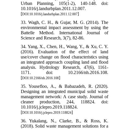
Urban Planning, 105(1-2), 140-148. doi:
10.1016/j.landurbplan.2011.12.007.
[
]
DOI:10.1016/j.landurbplan.2011.12.007
33. Wagh, C. H., & Gujar, M. G. (2014). The
environmental impact assessment by using the
Battelle Method. International Journal of
Science and Research, 3(7), 82-86.
34. Yang, X., Chen, H., Wang, Y., & Xu, C. Y.
(2016). Evaluation of the effect of land
use/cover change on flood characteristics using
an integrated approach coupling land and flood
analysis. Hydrology Research, 47(6), 1161-
1171. doi: 10.2166/nh.2016.108.
[
]
DOI:10.2166/nh.2016.108
35. Yousefloo, A., & Babazadeh, R. (2020).
Designing an integrated municipal solid waste
management network: A case study. Journal of
cleaner production, 244, 118824. doi:
10.1016/j.jclepro.2019.118824.
[
]
DOI:10.1016/j.jclepro.2019.118824
36. Yukalang, N., Clarke, B., & Ross, K.
(2018). Solid waste management solutions for a