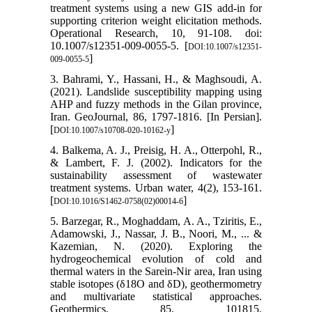
treatment systems using a new GIS add-in for
supporting criterion weight elicitation methods.
Operational Research, 10, 91-108. doi:
10.1007/s12351-009-0055-5. [
DOI:10.1007/s12351-
]
009-0055-5
3. Bahrami, Y., Hassani, H., & Maghsoudi, A.
(2021). Landslide susceptibility mapping using
AHP and fuzzy methods in the Gilan province,
Iran. GeoJournal, 86, 1797-1816. [In Persian].
[
]
DOI:10.1007/s10708-020-10162-y
4. Balkema, A. J., Preisig, H. A., Otterpohl, R.,
& Lambert, F. J. (2002). Indicators for the
sustainability assessment of wastewater
treatment systems. Urban water, 4(2), 153-161.
[
]
DOI:10.1016/S1462-0758(02)00014-6
5. Barzegar, R., Moghaddam, A. A., Tziritis, E.,
Adamowski, J., Nassar, J. B., Noori, M., ... &
Kazemian, N. (2020). Exploring the
hydrogeochemical evolution of cold and
thermal waters in the Sarein-Nir area, Iran using
stable isotopes (δ18O and δD), geothermometry
and multivariate statistical approaches.
Geothermics, 85, 101815.