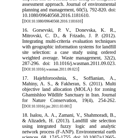
assessment approach. Journal of environmental
planning and management, 60(5), 792-820. doi:
10.1080/09640568.2016.1181610.
[
]
DOI:10.1080/09640568.2016.1181610
16. Gorsevski, P. V., Donevska, K. R.,
Mitrovski, C. D., & Frizado, J. P. (2012).
Integrating multi-criteria evaluation techniques
with geographic information systems for landfill
site selection: a case study using ordered
weighted average. Waste management, 32(2),
287-296. doi: 10.1016/j.wasman.2011.09.023.
[
]
DOI:10.1016/j.wasman.2011.09.023
17. Hajehforooshnia, S., Soffianian, A.,
Mahiny, A. S., & Fakheran, S. (2011). Multi
objective land allocation (MOLA) for zoning
Ghamishloo Wildlife Sanctuary in Iran. Journal
for Nature Conservation, 19(4), 254-262.
[
]
DOI:10.1016/j.jnc.2011.03.001
18. Isalou, A. A., Zamani, V., Shahmoradi, B.,
& Alizadeh, H. (2013). Landfill site selection
using integrated fuzzy logic and analytic
network process (F-ANP). Environmental earth
sciences, 68, 1745-1755. doi: 10.1007/s12665-