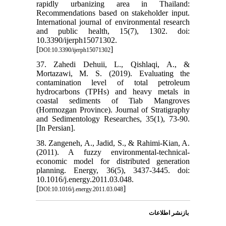
rapidly urbanizing area in Thailand:
Recommendations based on stakeholder input.
International journal of environmental research
and public health, 15(7), 1302. doi:
10.3390/ijerph15071302.
[
]
DOI:10.3390/ijerph15071302
37. Zahedi Dehuii, L., Qishlaqi, A., &
Mortazawi, M. S. (2019). Evaluating the
contamination level of total petroleum
hydrocarbons (TPHs) and heavy metals in
coastal sediments of Tiab Mangroves
(Hormozgan Province). Journal of Stratigraphy
and Sedimentology Researches, 35(1), 73-90.
[In Persian].
38. Zangeneh, A., Jadid, S., & Rahimi-Kian, A.
(2011). A fuzzy environmental-technical-
economic model for distributed generation
planning. Energy, 36(5), 3437-3445. doi:
10.1016/j.energy.2011.03.048.
[
]
DOI:10.1016/j.energy.2011.03.048
بازنشر اطلاعات