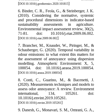
[
]
DOI:10.1016/j.geothermics.2020.101815
6. Binder, C. R., Feola, G., & Steinberger, J. K.
(2010). Considering the normative, systemic
and procedural dimensions in indicator-based
sustainability assessments in agriculture.
Environmental impact assessment review, 30(2),
71-81. doi: 10.1016/j.eiar.2009.06.002.
[
]
DOI:10.1016/j.eiar.2009.06.002
7. Brancher, M., Knauder, W., Piringer, M., &
Schauberger, G. (2020). Temporal variability in
odour emissions: to what extent this matters for
the assessment of annoyance using dispersion
modelling. Atmospheric Environment: X, 5,
100054. doi: 10.1016/j.aeaoa.2019.100054.
[
]
DOI:10.1016/j.aeaoa.2019.100054
8. Conti, C., Guarino, M., & Bacenetti, J.
(2020). Measurements techniques and models to
assess odor annoyance: A review. Environment
international, 134, 105261. doi:
10.1016/j.envint.2019.105261.
[
]
DOI:10.1016/j.envint.2019.105261
9. Danesh, G., Monavari, S. M., Omrani, G. A.,