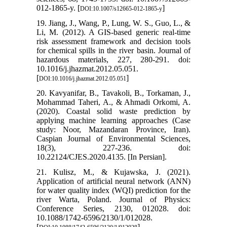
012-1865-y. [
]
DOI:10.1007/s12665-012-1865-y
19. Jiang, J., Wang, P., Lung, W. S., Guo, L., &
Li, M. (2012). A GIS-based generic real-time
risk assessment framework and decision tools
for chemical spills in the river basin. Journal of
hazardous materials, 227, 280-291. doi:
10.1016/j.jhazmat.2012.05.051.
[
]
DOI:10.1016/j.jhazmat.2012.05.051
20. Kavyanifar, B., Tavakoli, B., Torkaman, J.,
Mohammad Taheri, A., & Ahmadi Orkomi, A.
(2020). Coastal solid waste prediction by
applying machine learning approaches (Case
study: Noor, Mazandaran Province, Iran).
Caspian Journal of Environmental Sciences,
18(3), 227-236. doi:
10.22124/CJES.2020.4135. [In Persian].
21. Kulisz, M., & Kujawska, J. (2021).
Application of artificial neural network (ANN)
for water quality index (WQI) prediction for the
river Warta, Poland. Journal of Physics:
Conference Series, 2130, 012028. doi:
10.1088/1742-6596/2130/1/012028.
[
]