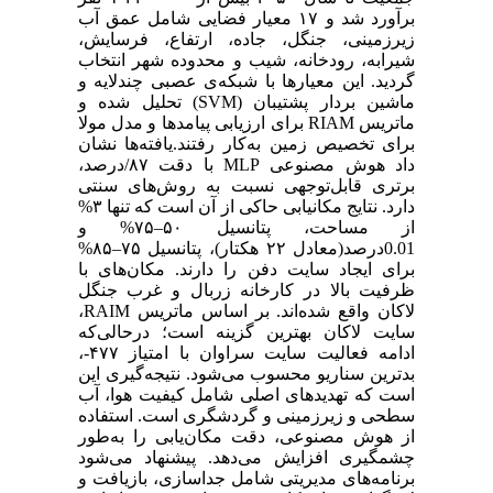
برآورد شد و ۱۷ معیار فضایی شامل عمق آب
زیرزمینی، جنگل، جاده، ارتفاع، فرسایش،
شیرابه، رودخانه، شیب و محدوده شهر انتخاب
گردید. این معیارها با شبکه‌ی عصبی چندلایه و
ماشین بردار پشتیبان (SVM) تحلیل شده و
ماتریس RIAM برای ارزیابی پیامدها و مدل مولا
برای تخصیص زمین به‌کار رفتند.یافته‌ها نشان
داد هوش مصنوعی MLP با دقت ۸۷/درصد،
برتری قابل‌توجهی نسبت به روش‌های سنتی
دارد. نتایج مکانیابی حاکی از آن است که تنها ۳%
از مساحت، پتانسیل ۵۰–۷۵% و
0.01درصد(معادل ۲۲ هکتار)، پتانسیل ۷۵–۸۵%
برای ایجاد سایت دفن را دارند. مکان‌های با
ظرفیت بالا در کارخانه زربال و غرب جنگل
لاکان واقع شده‌اند. بر اساس ماتریس RAIM،
سایت لاکان بهترین گزینه است؛ درحالی‌که
ادامه فعالیت سایت سراوان با امتیاز ۴۷۷-،
بدترین سناریو محسوب می‌شود. نتیجه‌گیری این
است که تهدیدهای اصلی شامل کیفیت هوا، آب
سطحی و زیرزمینی و گردشگری است. استفاده
از هوش مصنوعی، دقت مکان‌یابی را به‌طور
چشمگیری افزایش می‌دهد. پیشنهاد می‌شود
برنامه‌های مدیریتی شامل جداسازی، بازیافت و