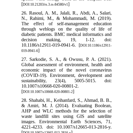
[
]
DOI:10.21203/rs.3.rs-84580/v1
26. Rasoul, A. M., Jalali, R., Abdi, A., Salari,
N., Rahimi, M., & Mohammadi, M. (2019).
The effect of self-management education
through weblogs on the quality of life of
diabetic patients. BMC medical informatics and
decision making, 19, 1-12. doi:
10.1186/s12911-019-0941-6. [
DOI:10.1186/s12911-
]
019-0941-6
27. Sarkodie, S. A., & Owusu, P. A. (2021).
Global assessment of environment, health and
economic impact of the novel coronavirus
(COVID-19). Environment, development and
sustainability, 23(4), 5005-5015. doi:
10.1007/s10668-020-00801-2.
[
]
DOI:10.1007/s10668-020-00801-2
28. Shahabi, H., Keihanfard, S., Ahmad, B. B.,
& Amiri, M. J. (2014). Evaluating Boolean,
AHP and WLC methods for the selection of
waste landfill sites using GIS and satellite
images. Environmental Earth Sciences, 71,
4221-4233. doi: 10.1007/s12665-013-2816-y.
[
]
DOI:10.1007/s12665-013-2816-y