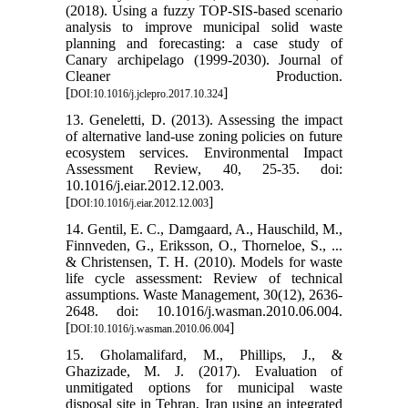
(2018). Using a fuzzy TOP-SIS-based scenario
analysis to improve municipal solid waste
planning and forecasting: a case study of
Canary archipelago (1999-2030). Journal of
Cleaner Production.
[
]
DOI:10.1016/j.jclepro.2017.10.324
13. Geneletti, D. (2013). Assessing the impact
of alternative land-use zoning policies on future
ecosystem services. Environmental Impact
Assessment Review, 40, 25-35. doi:
10.1016/j.eiar.2012.12.003.
[
]
DOI:10.1016/j.eiar.2012.12.003
14. Gentil, E. C., Damgaard, A., Hauschild, M.,
Finnveden, G., Eriksson, O., Thorneloe, S., ...
& Christensen, T. H. (2010). Models for waste
life cycle assessment: Review of technical
assumptions. Waste Management, 30(12), 2636-
2648. doi: 10.1016/j.wasman.2010.06.004.
[
]
DOI:10.1016/j.wasman.2010.06.004
15. Gholamalifard, M., Phillips, J., &
Ghazizade, M. J. (2017). Evaluation of
unmitigated options for municipal waste
disposal site in Tehran, Iran using an integrated