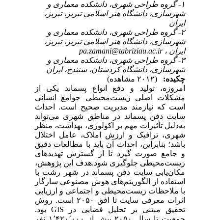
۱- گروه طراحی شهری، دانشکده معماری و
شهرسازی، دانشگاه هنر اسلامی تبریز، تبریز،
ایران
۲- گروه طراحی شهری، دانشکده معماری و
شهرسازی، دانشگاه هنر اسلامی تبریز، تبریز،
pa.zamani@tabriziau.ac.ir
ایران ،
۳- گروه طراحی شهری، دانشکده معماری و
شهرسازی، دانشگاه کردستان، سنندج، ایران
چکیده:
(۲۰۱۲ مشاهده)
امروزه، تولید و دفع انواع پسماند یکی از
مشکلات اصلی زیست‌محیطی جوامع انسانی
است که نیازمند مدیریت صحیح است. احداث
سایت دفن پسماند در مناطق شهری می‌تواند
به‌دلیل تأثیرات مهم بر اکولوژی، بهداشت، منظر
شهری، ترافیک و ارزش املاک، عامل اختلال
باشد؛ بنابراین، احداث آن باید با مطالعات دقیق
و جامع صورت گیرد تا از گسترش تهدیدهای
زیست‌محیطی جلوگیری شود.هدف این پژوهش،
مکان‌یابی سایت دفن پسماند در شهر رشت با
استفاده از الگوریتم‌های هوش مصنوعی سازگار
با ملاحظات زیست‌محیطی و اجتماعی و ارزیابی
اثرات معرفی سایت تا افق ۲۰۵۰ است. روش
تحقیق مبتنی بر تحلیل فضایی در GIS بود.
جمعیت تا سال ۲۰۵۰ بیش از ۱٬۴۲۰٬۰۰۰ نفر