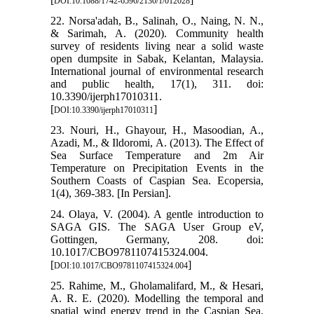
DOI:10.1088/1742-6596/2130/1/012028
22. Norsa'adah, B., Salinah, O., Naing, N. N.,
& Sarimah, A. (2020). Community health
survey of residents living near a solid waste
open dumpsite in Sabak, Kelantan, Malaysia.
International journal of environmental research
and public health, 17(1), 311. doi:
10.3390/ijerph17010311.
[
]
DOI:10.3390/ijerph17010311
23. Nouri, H., Ghayour, H., Masoodian, A.,
Azadi, M., & Ildoromi, A. (2013). The Effect of
Sea Surface Temperature and 2m Air
Temperature on Precipitation Events in the
Southern Coasts of Caspian Sea. Ecopersia,
1(4), 369-383. [In Persian].
24. Olaya, V. (2004). A gentle introduction to
SAGA GIS. The SAGA User Group eV,
Gottingen, Germany, 208. doi:
10.1017/CBO9781107415324.004.
[
]
DOI:10.1017/CBO9781107415324.004
25. Rahime, M., Gholamalifard, M., & Hesari,
A. R. E. (2020). Modelling the temporal and
spatial wind energy trend in the Caspian Sea.