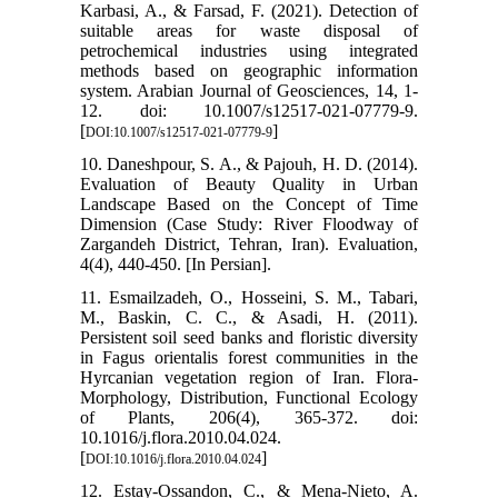
Karbasi, A., & Farsad, F. (2021). Detection of
suitable areas for waste disposal of
petrochemical industries using integrated
methods based on geographic information
system. Arabian Journal of Geosciences, 14, 1-
12. doi: 10.1007/s12517-021-07779-9.
[
]
DOI:10.1007/s12517-021-07779-9
10. Daneshpour, S. A., & Pajouh, H. D. (2014).
Evaluation of Beauty Quality in Urban
Landscape Based on the Concept of Time
Dimension (Case Study: River Floodway of
Zargandeh District, Tehran, Iran). Evaluation,
4(4), 440-450. [In Persian].
11. Esmailzadeh, O., Hosseini, S. M., Tabari,
M., Baskin, C. C., & Asadi, H. (2011).
Persistent soil seed banks and floristic diversity
in Fagus orientalis forest communities in the
Hyrcanian vegetation region of Iran. Flora-
Morphology, Distribution, Functional Ecology
of Plants, 206(4), 365-372. doi:
10.1016/j.flora.2010.04.024.
[
]
DOI:10.1016/j.flora.2010.04.024
12. Estay-Ossandon, C., & Mena-Nieto, A.