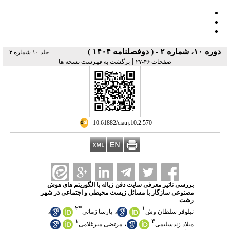
دوره ۱۰، شماره ۲ - ( دوفصلنامه ۱۴۰۴ )
جلد ۱۰ شماره ۲
|
صفحات ۴۶-۲۷
برگشت به فهرست نسخه ها
‎ 10.61882/ciauj.10.2.570
بررسی تاثیر معرفی سایت دفن زباله با الگوریتم های هوش
مصنوعی سازگار با مسائل زیست محیطی و اجتماعی در شهر
رشت
۲
*
۱
،
،
نیلوفر سلطان وش
پارسا زمانی
۱
۳
،
میلاد زندسلیمی
مرتضی میرغلامی