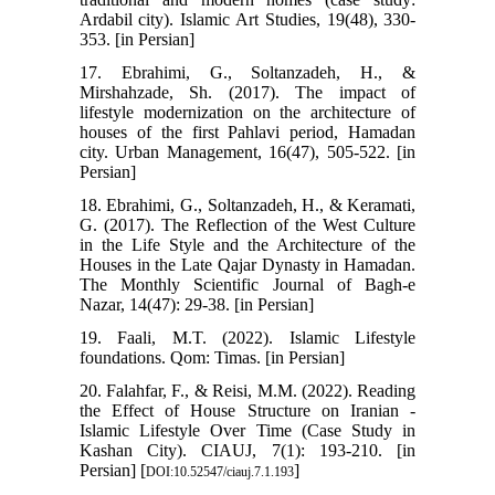
Ardabil city). Islamic Art Studies, 19(48), 330-
353. [in Persian]
17. Ebrahimi, G., Soltanzadeh, H., &
Mirshahzade, Sh. (2017). The impact of
lifestyle modernization on the architecture of
houses of the first Pahlavi period, Hamadan
city. Urban Management, 16(47), 505-522. [in
Persian]
18. Ebrahimi, G., Soltanzadeh, H., & Keramati,
G. (2017). The Reflection of the West Culture
in the Life Style and the Architecture of the
Houses in the Late Qajar Dynasty in Hamadan.
The Monthly Scientific Journal of Bagh-e
Nazar, 14(47): 29-38. [in Persian]
19. Faali, M.T. (2022). Islamic Lifestyle
foundations. Qom: Timas. [in Persian]
20. Falahfar, F., & Reisi, M.M. (2022). Reading
the Effect of House Structure on Iranian -
Islamic Lifestyle Over Time (Case Study in
Kashan City). CIAUJ, 7(1): 193-210. [in
Persian] [
]
DOI:10.52547/ciauj.7.1.193