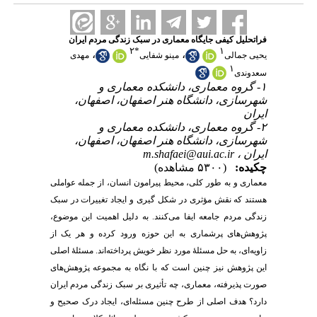
فراتحلیل کیفی جایگاه معماری در سبک زندگی مردم ایران
۲
*
۱
،
،
یحیی جمالی
مینو شفایی
مهدی
۱
سعدوندی
۱- گروه معماری، دانشکده معماری و
شهرسازی، دانشگاه هنر اصفهان، اصفهان،
ایران
۲- گروه معماری، دانشکده معماری و
شهرسازی، دانشگاه هنر اصفهان، اصفهان،
m.shafaei@aui.ac.ir
ایران ،
چکیده:
(۵۳۰۰ مشاهده)
معماری و به طور کلی، محیط پیرامون انسان، از جمله عواملی
هستند که نقش مؤثری در شکل گیری و ایجاد تغییرات در سبک
زندگی مردم جامعه ایفا می‌کنند. به دلیل اهمیت این موضوع،
پژوهش‌های پرشماری به این حوزه ورود کرده و هر یک از
زاویه‌ای، به حل مسئلۀ مورد نظر خویش پرداخته‌اند. مسئلۀ اصلی
این پژوهش نیز چنین است که با نگاه به مجموعه پژوهش‌های
صورت پذیرفته، معماری، چه تأثیری بر سبک زندگی مردم ایران
دارد؟ هدف اصلی از طرح چنین مسئله‌ای، ایجاد درک صحیح و