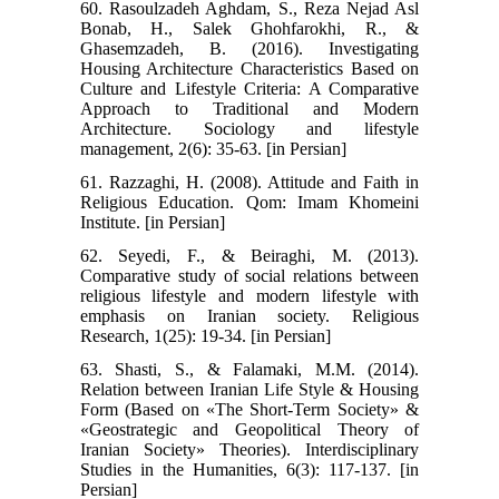
60. Rasoulzadeh Aghdam, S., Reza Nejad Asl
Bonab, H., Salek Ghohfarokhi, R., &
Ghasemzadeh, B. (2016). Investigating
Housing Architecture Characteristics Based on
Culture and Lifestyle Criteria: A Comparative
Approach to Traditional and Modern
Architecture. Sociology and lifestyle
management, 2(6): 35-63. [in Persian]
61. Razzaghi, H. (2008). Attitude and Faith in
Religious Education. Qom: Imam Khomeini
Institute. [in Persian]
62. Seyedi, F., & Beiraghi, M. (2013).
Comparative study of social relations between
religious lifestyle and modern lifestyle with
emphasis on Iranian society. Religious
Research, 1(25): 19-34. [in Persian]
63. Shasti, S., & Falamaki, M.M. (2014).
Relation between Iranian Life Style & Housing
Form (Based on «The Short-Term Society» &
«Geostrategic and Geopolitical Theory of
Iranian Society» Theories). Interdisciplinary
Studies in the Humanities, 6(3): 117-137. [in
Persian]