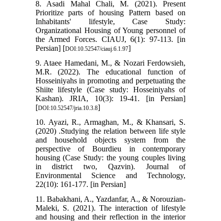
8. Asadi Mahal Chali, M. (2021). Present
Prioritize parts of housing Pattern based on
Inhabitants' lifestyle, Case Study:
Organizational Housing of Young personnel of
the Armed Forces. CIAUJ, 6(1): 97-113. [in
Persian] [
]
DOI:10.52547/ciauj.6.1.97
9. Ataee Hamedani, M., & Nozari Ferdowsieh,
M.R. (2022). The educational function of
Hosseiniyahs in promoting and perpetuating the
Shiite lifestyle (Case study: Hosseiniyahs of
Kashan). JRIA, 10(3): 19-41. [in Persian]
[
]
DOI:10.52547/jria.10.3.8
10. Ayazi, R., Armaghan, M., & Khansari, S.
(2020) .Studying the relation between life style
and household objects system from the
perspective of Bourdieu in contemporary
housing (Case Study: the young couples living
in district two, Qazvin). Journal of
Environmental Science and Technology,
22(10): 161-177. [in Persian]
11. Babakhani, A., Yazdanfar, A., & Norouzian-
Maleki, S. (2021). The interaction of lifestyle
and housing and their reflection in the interior