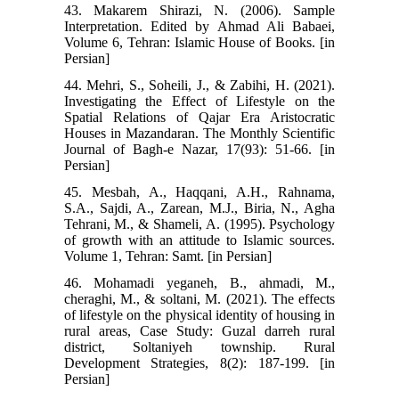
43. Makarem Shirazi, N. (2006). Sample
Interpretation. Edited by Ahmad Ali Babaei,
Volume 6, Tehran: Islamic House of Books. [in
Persian]
44. Mehri, S., Soheili, J., & Zabihi, H. (2021).
Investigating the Effect of Lifestyle on the
Spatial Relations of Qajar Era Aristocratic
Houses in Mazandaran. The Monthly Scientific
Journal of Bagh-e Nazar, 17(93): 51-66. [in
Persian]
45. Mesbah, A., Haqqani, A.H., Rahnama,
S.A., Sajdi, A., Zarean, M.J., Biria, N., Agha
Tehrani, M., & Shameli, A. (1995). Psychology
of growth with an attitude to Islamic sources.
Volume 1, Tehran: Samt. [in Persian]
46. Mohamadi yeganeh, B., ahmadi, M.,
cheraghi, M., & soltani, M. (2021). The effects
of lifestyle on the physical identity of housing in
rural areas, Case Study: Guzal darreh rural
district, Soltaniyeh township. Rural
Development Strategies, 8(2): 187-199. [in
Persian]