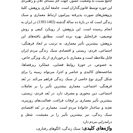
جامع نسبت به وضعیت کشور، جهت حل مسائل کلان و راهبردی
این حوزه توسط قانون‌گذاران است. جامعۀ آماری پژوهش، کلیۀ
پژوهش‌های صورت پذیرفته پیرامون ارتباط معماری و سبک
زندگی است که در بازۀ ده سالۀ گذشته (1402-1393) در ایران به
انجام رسیده است. این پژوهش، از رویکرد کیفی و روش
توصیفی- فراتحلیل بهره برده است. مطابق یافته‌های این
پژوهش، بیشترین تأثیر معماری، به ترتیب بر ابعاد فرهنگی-
اجتماعی، فردی- زیستی و اقتصادی سبک زندگی مردم ایران
قابل ملاحظه است و معماری با برخورداری از یک ویژگی خاص،
به خصوص، در حوزۀ روابط فضایی، عملکرد ریزفضاها،
شاخصه‌های کالبدی و عناصر و اجزا، می‌تواند زمینه را برای
شکل گیری نوع خاصی از سبک زندگی فراهم می‌کند. در بُعد
فرهنگی- اجتماعی، معماری بیشترین تأثیر را بر تعاملات
اجتماعی، دین محوری و مصرف دارد. در بُعد فردی- زیستی،
بیشترین تأثیر معماری بر اوقات فراغت، فعالیت‌های روزمره،
تغذیه و ساختار خانوادۀ مردم است. معماری در بُعد اقتصادی
سبک زندگی، نیز بیشترین تأثیر را بر معیشت، شغل و
درامدزایی مردم دارد.
،
،
واژه‌های کلیدی:
سبک زندگی
الگوهای رفتاری