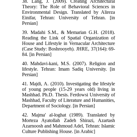
38. Lang, J. (2009). Creating Architectural
Theory: The Role of Behavioral Sciences in
Environmental Design. Translated by Alireza
Einifar, Tehran: University of Tehran. [in
Persian]
39. Madahi S.M., & Memarian G.H. (2018).
Reading the Link of Spatial Organization of
House and Lifestyle in Vernacular Architecture
(Case Study: Boshrooyeh). JHRE, 37(164): 69-
84. [in Persian]
40. Mahdavi-kani, M.S. (2007). Religion and
lifestyle. Tehran: Imam Sadiq University. [in
Persian]
41. Majdi, A. (2010). Investigating the lifestyle
of young people (15-29 years old) living in
Mashhad. Ph.D. Thesis. Ferdowsi University of
Mashhad, Faculty of Literature and Humanities,
Department of Sociology. [in Persian]
42. Majma' al-loghat (1989). Translated by
Morteza Ayatollah Zadeh Shirazi, Azartash
Azarnoosh and Mahmoud Adel, Tehran: Islamic
Culture Publishing House. [in Arabic]