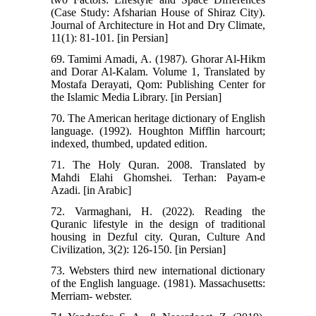
(Case Study: Afsharian House of Shiraz City).
Journal of Architecture in Hot and Dry Climate,
11(1): 81-101. [in Persian]
69. Tamimi Amadi, A. (1987). Ghorar Al-Hikm
and Dorar Al-Kalam. Volume 1, Translated by
Mostafa Derayati, Qom: Publishing Center for
the Islamic Media Library. [in Persian]
70. The American heritage dictionary of English
language. (1992). Houghton Mifflin harcourt;
indexed, thumbed, updated edition.
71. The Holy Quran. 2008. Translated by
Mahdi Elahi Ghomshei. Terhan: Payam-e
Azadi. [in Arabic]
72. Varmaghani, H. (2022). Reading the
Quranic lifestyle in the design of traditional
housing in Dezful city. Quran, Culture And
Civilization, 3(2): 126-150. [in Persian]
73. Websters third new international dictionary
of the English language. (1981). Massachusetts:
Merriam- webster.