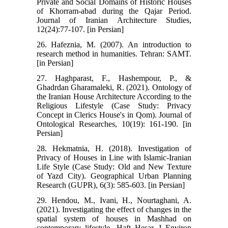
Private and Social Domains of Historic Houses
of Khorram-abad during the Qajar Period.
Journal of Iranian Architecture Studies,
12(24):77-107. [in Persian]
26. Hafeznia, M. (2007). An introduction to
research method in humanities. Tehran: SAMT.
[in Persian]
27. Haghparast, F., Hashempour, P., &
Ghadrdan Gharamaleki, R. (2021). Ontology of
the Iranian House Architecture According to the
Religious Lifestyle (Case Study: Privacy
Concept in Clerics House's in Qom). Journal of
Ontological Researches, 10(19): 161-190. [in
Persian]
28. Hekmatnia, H. (2018). Investigation of
Privacy of Houses in Line with Islamic-Iranian
Life Style (Case Study: Old and New Texture
of Yazd City). Geographical Urban Planning
Research (GUPR), 6(3): 585-603. [in Persian]
29. Hendou, M., Ivani, H., Nourtaghani, A.
(2021). Investigating the effect of changes in the
spatial system of houses in Mashhad on
contemporary lifestyle. Haft Hesar J Environ