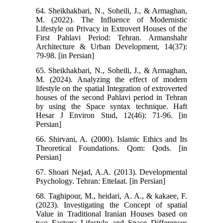
64. Sheikhakbari, N., Soheili, J., & Armaghan,
M. (2022). The Influence of Modernistic
Lifestyle on Privacy in Extrovert Houses of the
First Pahlavi Period: Tehran. Armanshahr
Architecture & Urban Development, 14(37):
79-98. [in Persian]
65. Sheikhakbari, N., Soheili, J., & Armaghan,
M. (2024). Analyzing the effect of modern
lifestyle on the spatial Integration of extroverted
houses of the second Pahlavi period in Tehran
by using the Space syntax technique. Haft
Hesar J Environ Stud, 12(46): 71-96. [in
Persian]
66. Shirvani, A. (2000). Islamic Ethics and Its
Theoretical Foundations. Qom: Qods. [in
Persian]
67. Shoari Nejad, A.A. (2013). Developmental
Psychology. Tehran: Ettelaat. [in Persian]
68. Taghipour, M., heidari, A. A., & kakaee, F.
(2023). Investigating the Concept of spatial
Value in Traditional Iranian Houses based on
two Factors: Lifestyle and Space Differences