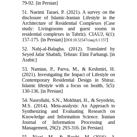
79-92. [in Persian]
51. Naeimi Taraei, P. (2021). A survey on the
disclosure of Islamic-Iranian Lifestyle in the
Architecture of Residential Complexes (Case
study: Livingrooms and guest rooms in
residential complexes in Tabriz). CIAUJ, 6(1):
157-175. [in Persian] [
]
DOI:10.52547/ciauj.6.1.157
52. Nahj-al-Balagha. (2012). Translated by
Seyed Jafar Shahidi, Tehran: Elmi Farhangi. [in
Arabic]
53. Namian, P., Parva, M., & Keshmiri, H.
(2021). Investigating the Impact of Lifestyle on
Contemporary Residential Design in Shiraz.
Islamic lifestyle with a focus on health, 5(5):
130-136. [in Persian]
54. Nasrollahi, S.N., Mokhtari, H., & Seyedein,
M.S. (2014). Meta-analysis: An Approach to
Synthesizing and Evaluating Research on
Knowledge and Information Science. Iranian
Journal of Information Processing and
Management, 29(2): 293-316. [in Persian]
55. Niazi, M., & Rouhi, M (2016). A