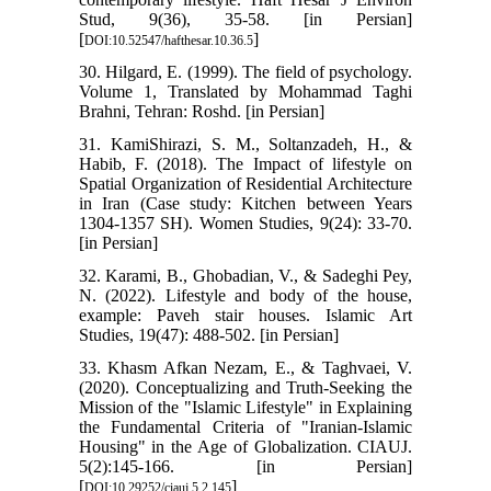
Stud, 9(36), 35-58. [in Persian]
[
]
DOI:10.52547/hafthesar.10.36.5
30. Hilgard, E. (1999). The field of psychology.
Volume 1, Translated by Mohammad Taghi
Brahni, Tehran: Roshd. [in Persian]
31. KamiShirazi, S. M., Soltanzadeh, H., &
Habib, F. (2018). The Impact of lifestyle on
Spatial Organization of Residential Architecture
in Iran (Case study: Kitchen between Years
1304-1357 SH). Women Studies, 9(24): 33-70.
[in Persian]
32. Karami, B., Ghobadian, V., & Sadeghi Pey,
N. (2022). Lifestyle and body of the house,
example: Paveh stair houses. Islamic Art
Studies, 19(47): 488-502. [in Persian]
33. Khasm Afkan Nezam, E., & Taghvaei, V.
(2020). Conceptualizing and Truth-Seeking the
Mission of the "Islamic Lifestyle" in Explaining
the Fundamental Criteria of "Iranian-Islamic
Housing" in the Age of Globalization. CIAUJ.
5(2):145-166. [in Persian]
[
]
DOI:10.29252/ciauj.5.2.145