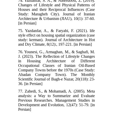
74. Yazdanfar, S. A., & Naserdoost, Z. (2019).
Changes of Lifestyle and Physical Patterns of
Houses and their Reciprocal Influences (Case
Study: Maragheh City). Journal of Iranian
Architecture & Urbanism (JIAU), 10(1): 37-60.
[in Persian]
75. Yazdanfar, A., & Faryabi, F. (2021). life
style effect on housing spatial organization (case
study: kerman). Journal of Architecture in Hot
and Dry Climate, 8(12):, 197-221. [in Persian]
76. Younesi, G., Armaghan, M., & Saghafi, M.
J. (2023). The Reflection of Lifestyle Changes
in Housing Architecture of Different
Occupational Classes of Iranian Oil-Based
Company Towns before the 1970s (Case Study:
Abadan Company Town). The Monthly
Scientific Journal of Bagh-e Nazar, 20(118): 23-
36. [in Persian]
77. Zahedi, S., & Mohamadi, A. (2005). Meta
analysis: a Way to Summarize and Evaluate
Previous Researches. Management Studies in
Development and Evolution, 12(47): 51-79. [in
Persian]