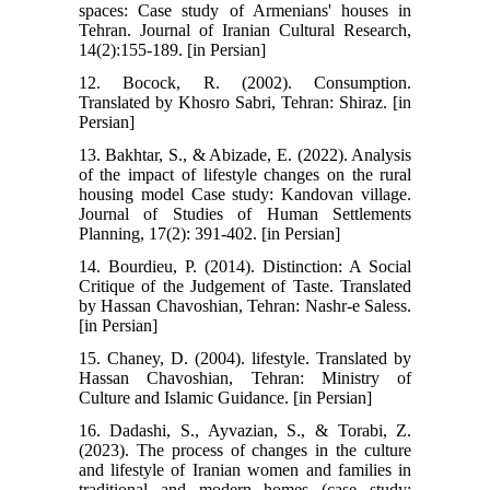
spaces: Case study of Armenians' houses in
Tehran. Journal of Iranian Cultural Research,
14(2):155-189. [in Persian]
12. Bocock, R. (2002). Consumption.
Translated by Khosro Sabri, Tehran: Shiraz. [in
Persian]
13. Bakhtar, S., & Abizade, E. (2022). Analysis
of the impact of lifestyle changes on the rural
housing model Case study: Kandovan village.
Journal of Studies of Human Settlements
Planning, 17(2): 391-402. [in Persian]
14. Bourdieu, P. (2014). Distinction: A Social
Critique of the Judgement of Taste. Translated
by Hassan Chavoshian, Tehran: Nashr-e Saless.
[in Persian]
15. Chaney, D. (2004). lifestyle. Translated by
Hassan Chavoshian, Tehran: Ministry of
Culture and Islamic Guidance. [in Persian]
16. Dadashi, S., Ayvazian, S., & Torabi, Z.
(2023). The process of changes in the culture
and lifestyle of Iranian women and families in
traditional and modern homes (case study: