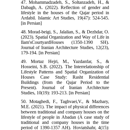
47. Mohammadzadeh, S., Soltanzadeh, H., &
Dabagh, A. (2022). Reflection of gender and
lifestyle in the houses of the Qajar period in
Ardabil. Islamic Art Studies, 19(47): 524-545.
[in Persian]
48. Morad-beigi, S., Jalalian, S., & Dezhdar, O.
(2023). Spatial Organization and Way of Life in
Ilam'sCourtyardHouses (1350-1390 SH).
Journal of Iranian Architecture Studies, 12(23),
179-194. [in Persian]
49. Mortaz Hejri, M., Yazdanfar, S., &
Hosseini, S.B. (2022). The Interrelationship of
Lifestyle Patterns and Spatial Organization of
Houses Case Study: Rasht Residential
Buildings (from the Qajar Period to the
Present). Journal of Iranian Architecture
Studies, 10(19): 193-213. [in Persian]
50. Motaghedi, F., Taghvaei,V., & Mazhary,
M.E. (2021). The impact of physical differences
between traditional and company houses on the
lifestyle of people in Abadan (A case study of
traditional and company houses in the time
period of 1390-1357 AH). Hoviatshahr, 4(15):