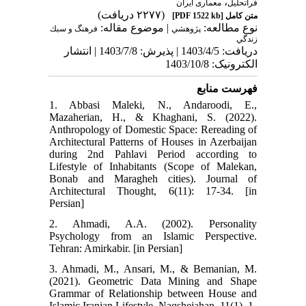
،
فراتحلیل
معماری ایران
(۲۲۷۷ دریافت)
[PDF 1522 kb]
متن کامل
نوع مطالعه:
| موضوع مقاله:
پژوهشي
فرهنگ و سبك
زندگي
دریافت: 1403/4/5 | پذیرش: 1403/7/8 | انتشار
الکترونیک: 1403/10/8
فهرست منابع
1. Abbasi Maleki, N., Andaroodi, E.,
Mazaherian, H., & Khaghani, S. (2022).
Anthropology of Domestic Space: Rereading of
Architectural Patterns of Houses in Azerbaijan
during 2nd Pahlavi Period according to
Lifestyle of Inhabitants (Scope of Malekan,
Bonab and Maragheh cities). Journal of
Architectural Thought, 6(11): 17-34. [in
Persian]
2. Ahmadi, A.A. (2002). Personality
Psychology from an Islamic Perspective.
Tehran: Amirkabir. [in Persian]
3. Ahmadi, M., Ansari, M., & Bemanian, M.
(2021). Geometric Data Mining and Shape
Grammar of Relationship between House and
Islamic Iranian Lifestyle. Naqshejahan, 11(1), 1-