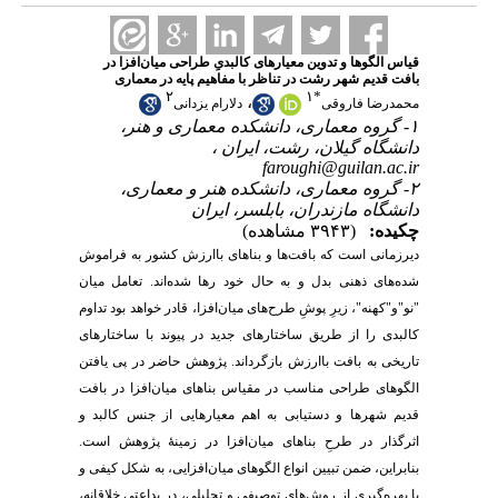
قیاس الگوها و تدوین معیارهای کالبدیِ طراحی میان‌افزا در
بافت قدیم شهر رشت در تناظر با مفاهیم پایه در معماری
۲
۱
*
،
محمدرضا فاروقی
دلارام یزدانی
۱- گروه معماری، دانشکده معماری و هنر،
دانشگاه گیلان، رشت، ایران ،
faroughi@guilan.ac.ir
۲- گروه معماری، دانشکده هنر و معماری،
دانشگاه مازندران، بابلسر، ایران
چکیده:
(۳۹۴۳ مشاهده)
دیرزمانی است که بافت‌ها و بناهای باارزش کشور به فراموش
شده‌های ذهنی بدل و به حال خود رها شده‌اند. تعامل میان
"نو"و"کهنه"، زیرِ پوشِ طرح‌های میان‌افزا، قادر خواهد بود تداوم
کالبدی را از طریق ساختارهای جدید در پیوند با ساختارهای
تاریخی به بافت باارزش بازگرداند. پژوهش حاضر در پی یافتن
الگوهای طراحی مناسب در مقیاس بناهای میان‌افزا در بافت
قدیم شهرها و دستیابی به اهم معیارهایی از جنس کالبد و
اثرگذار در طرحِ بناهای میان‌افزا در زمینۀ پژوهش است.
بنابراین، ضمن تبیین انواع الگوهای میان‌افزایی، به شکل کیفی و
با بهره‌گیری از روش‌های توصیفی و تحلیلی، در بداعتی خلاقانه،