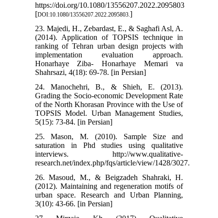
https://doi.org/10.1080/13556207.2022.2095803
[
]
DOI:10.1080/13556207.2022.2095803.
23. Majedi, H., Zebardast, E., & Saghafi Asl, A.
(2014). Application of TOPSIS technique in
ranking of Tehran urban design projects with
implementation evaluation approach.
Honarhaye Ziba- Honarhaye Memari va
Shahrsazi, 4(18): 69-78. [in Persian]
24. Manochehri, B., & Shieh, E. (2013).
Grading the Socio-economic Development Rate
of the North Khorasan Province with the Use of
TOPSIS Model. Urban Management Studies,
5(15): 73-84. [in Persian]
25. Mason, M. (2010). Sample Size and
saturation in Phd studies using qualitative
interviews. http://www.qualitative-
research.net/index.php/fqs/article/view/1428/3027.
26. Masoud, M., & Beigzadeh Shahraki, H.
(2012). Maintaining and regeneration motifs of
urban space. Research and Urban Planning,
3(10): 43-66. [in Persian]