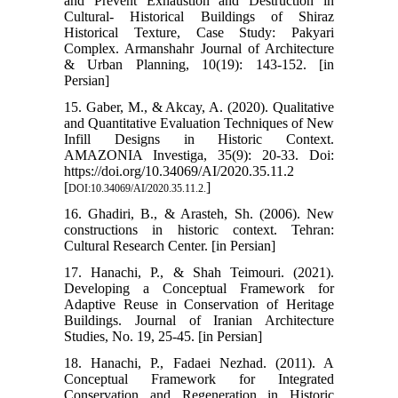
and Prevent Exhaustion and Destruction in
Cultural- Historical Buildings of Shiraz
Historical Texture, Case Study: Pakyari
Complex. Armanshahr Journal of Architecture
& Urban Planning, 10(19): 143-152. [in
Persian]
15. Gaber, M., & Akcay, A. (2020). Qualitative
and Quantitative Evaluation Techniques of New
Infill Designs in Historic Context.
AMAZONIA Investiga, 35(9): 20-33. Doi:
https://doi.org/10.34069/AI/2020.35.11.2
[
]
DOI:10.34069/AI/2020.35.11.2.
16. Ghadiri, B., & Arasteh, Sh. (2006). New
constructions in historic context. Tehran:
Cultural Research Center. [in Persian]
17. Hanachi, P., & Shah Teimouri. (2021).
Developing a Conceptual Framework for
Adaptive Reuse in Conservation of Heritage
Buildings. Journal of Iranian Architecture
Studies, No. 19, 25-45. [in Persian]
18. Hanachi, P., Fadaei Nezhad. (2011). A
Conceptual Framework for Integrated
Conservation and Regeneration in Historic