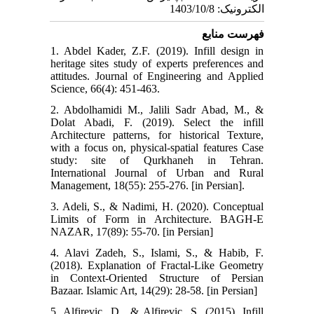
الکترونیک: 1403/10/8
فهرست منابع
1. Abdel Kader, Z.F. (2019). Infill design in
heritage sites study of experts preferences and
attitudes. Journal of Engineering and Applied
Science, 66(4): 451-463.
2. Abdolhamidi M., Jalili Sadr Abad, M., &
Dolat Abadi, F. (2019). Select the infill
Architecture patterns, for historical Texture,
with a focus on, physical-spatial features Case
study: site of Qurkhaneh in Tehran.
International Journal of Urban and Rural
Management, 18(55): 255-276. [in Persian].
3. Adeli, S., & Nadimi, H. (2020). Conceptual
Limits of Form in Architecture. BAGH-E
NAZAR, 17(89): 55-70. [in Persian]
4. Alavi Zadeh, S., Islami, S., & Habib, F.
(2018). Explanation of Fractal-Like Geometry
in Context-Oriented Structure of Persian
Bazaar. Islamic Art, 14(29): 28-58. [in Persian]
5. Alfirevic, D., & Alfirevic, S. (2015). Infill