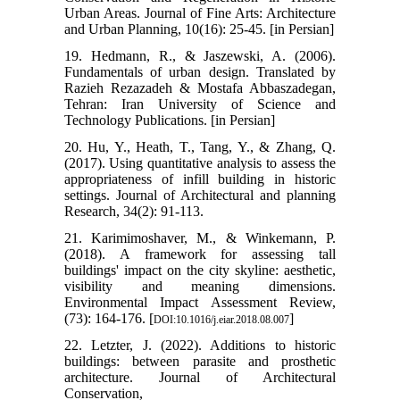
Urban Areas. Journal of Fine Arts: Architecture
and Urban Planning, 10(16): 25-45. [in Persian]
19. Hedmann, R., & Jaszewski, A. (2006).
Fundamentals of urban design. Translated by
Razieh Rezazadeh & Mostafa Abbaszadegan,
Tehran: Iran University of Science and
Technology Publications. [in Persian]
20. Hu, Y., Heath, T., Tang, Y., & Zhang, Q.
(2017). Using quantitative analysis to assess the
appropriateness of infill building in historic
settings. Journal of Architectural and planning
Research, 34(2): 91-113.
21. Karimimoshaver, M., & Winkemann, P.
(2018). A framework for assessing tall
buildings' impact on the city skyline: aesthetic,
visibility and meaning dimensions.
Environmental Impact Assessment Review,
(73): 164-176. [
]
DOI:10.1016/j.eiar.2018.08.007
22. Letzter, J. (2022). Additions to historic
buildings: between parasite and prosthetic
architecture. Journal of Architectural
Conservation,