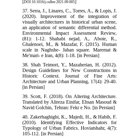
[
]
DOI:10.1016/j.culher.2021.09.005
37. Serra, J., Linares, C., Torres, A., & Lopis, J.
(2020). Improvement of the integration of
visually architectures in historical urban scene,
an application of semantic differential method.
Environmental Impact Assessment Review,
(81): 1-12. Shahabi nejad, A,. Aboie, R.,
Ghalenoei, M., & Mazafar, F. (2015). Human
scale in Naghshe- Jahan square. Maremat &
Me'mari- e Iran, 4(8): 1-18. [in Persian]
38. Shah Teimori, Y., Mazaherian, H. (2012).
Design Guidelines for New Constructions in
Historic Context. Journal of Fine Arts:
Architecture and Urban Planning, 17(4): 29-40.
[in Persian]
39. Scott, F. (2018). On Altering Architecture.
Translated by Alireza Einifar, Ehsan Masoud &
Navid Golchin, Tehran: Fekr e No. [in Persian]
40. Zakerhaghighi, K., Majedi, H., & Habib, F.
(2010). Identifying Effective Indicators for
Typology of Urban Fabrics. Hoviatshahr, 4(7):
105-112. [in Persian]