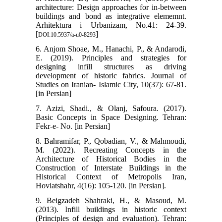
architecture: Design approaches for in-between
buildings and bond as integrative elememnt.
Arhitektura i Urbanizam, No.41: 24-39.
[
]
DOI:10.5937/a-u0-8293
6. Anjom Shoae, M., Hanachi, P., & Andarodi,
E. (2019). Principles and strategies for
designing infill structures as driving
development of historic fabrics. Journal of
Studies on Iranian- Islamic City, 10(37): 67-81.
[in Persian]
7. Azizi, Shadi., & Olanj, Safoura. (2017).
Basic Concepts in Space Designing. Tehran:
Fekr-e- No. [in Persian]
8. Bahramifar, P., Qobadian, V., & Mahmoudi,
M. (2022). Recreating Concepts in the
Architecture of Historical Bodies in the
Construction of Interstate Buildings in the
Historical Context of Metropolis Iran,
Hoviatshahr, 4(16): 105-120. [in Persian].
9. Beigzadeh Shahraki, H., & Masoud, M.
(2013). Infill buildings in historic context
(Principles of design and evaluation). Tehran: