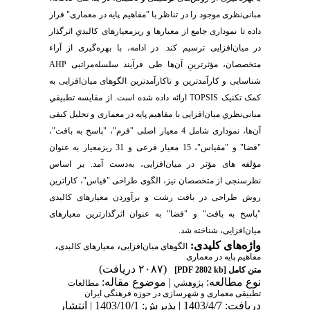
مبانی‌نظری موجود را در تناظر با "مفاهیم پایه در معماری" قرار
داده تا نموداری جامع از معیارها و ریزمعیارهای کالبدیِ اثرگذار
در میان‌افزایی ترسیم کند. در ادامه، با بهره‌گیری از آراء
متخصصان، مؤثرترینِ آن‌ها طی فرآیند سلسله‌مراتبی AHP
شناسایی و کارآمدترین و ناکارآمدترین الگوهای میان‌افزایی به
کمک تکنیک TOPSIS ارائه داده شده است. از مقایسه تطبیقیِ
مبانی‌نظریِ میان‌افزایی با مفاهیم پایه در معماری و تحلیل کیفی
آن‌ها، نموداری شامل 4 معیار اصلی "فرم"، "پاسخ به بافت"،
"فضا" و "مقیاس"، 15 معیار فرعی و 31 ریزمعیار به عنوان
مؤلفه های مؤثر در میان‌افزایی، به‌دست آمد. بر اساس
نظرسنجی از متخصصان نیز، الگوی طراحی "قیاس"، کاراترین
روش طراحی در بافت رشت و برآوردن معیارهای کالبدی
"پاسخ به بافت" و "فضا" به عنوان اثرگذارترین معیارهای
میان‌افزایی، شناخته شد.
،
،
واژه‌های کلیدی:
الگوهای میان‌افزایی
معیارهای کالبدی
مفاهیم پایه در معماری
(۲۰۸۷ دریافت)
[PDF 2802 kb]
متن کامل
نوع مطالعه:
| موضوع مقاله:
پژوهشي
مطالعات
تطبیقی معماری و شهرسازی در حوزه فرهنگی ایران
دریافت: 1403/4/7 | پذیرش: 1403/10/1 | انتشار