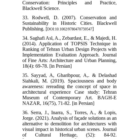
Conservation: Principles and Practice,
Blackwell Science.
33. Rodwell, D. (2007). Conservation and
Sustainability in Historic Cities. Blackwell
Publishing. [
]
DOI:10.1002/9780470759547
34. Saghafi Asl, A., Zebardast, E., & Majedi, H.
(2014). Application of TOPSIS Technique in
Ranking of Tehran Urban Design Projects with
Implementation Evaluation Approach. Journal
of Fine Arts: Architecture and Urban Planning,
18(4): 69-78. [in Persian]
35. Sayyad, A, Gharibpour, A,. & Delashad
Siahkali, M. (2019). Spaciousness and body
awareness: rereading the concept of space in
architectural experience Case study: Tehran
Museum of Contemporary Art. BAGH-E
NAZAR, 16(75), 71-82. [in Persian]
36. Serra, J., Inarra, S., Torres, A., & Lopis,
Jorge. (2021). Analysis of façade solutions as an
alternative to demolition for architectures with
visual impact in historical urban scenes. Journal
of Cultural Heritage, (52): 84-92.