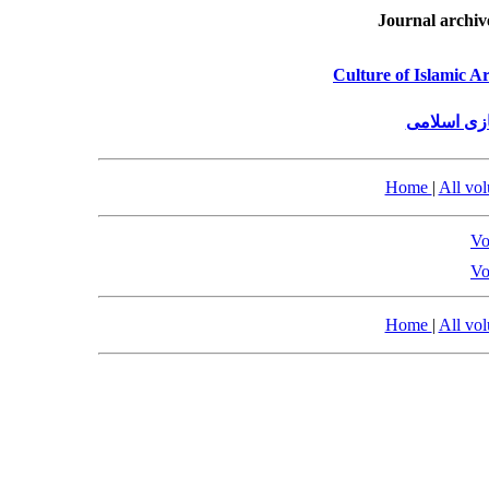
Journal archiv
Culture of Islamic A
زی اسلامی
Home
|
All vo
Vo
Vo
Home
|
All vo