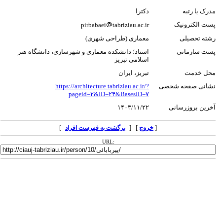
مدرک یا رتبه
دکترا
پست الکترونیک
pirbabaei
tabriziau.ac.ir
رشته تحصیلی
معماری (طراحی شهری)
پست سازمانی
استاد؛ دانشکده معماری و شهرسازی، دانشگاه هنر
اسلامی تبریز
محل خدمت
تبریز، ایران
نشانی صفحه شخصی
https://architecture.tabriziau.ac.ir/?
pageid=۲&ID=۲۴&BasesID=۷
آخرین بروزرسانی
۱۴۰۳/۱۱/۲۲
[
خروج
] [
]
برگشت به فهرست افراد
URL: