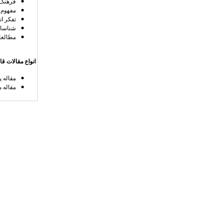
فرهنگ 
مفهوم 
تفکر ان
شناسای
مطالعا
انواع مقالات قا
مقاله پژوهشی (Article
مقاله مروری (