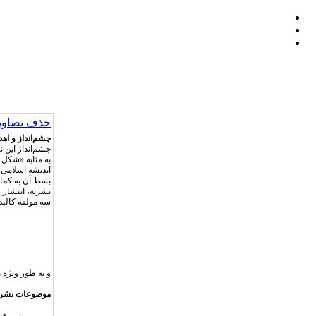
حذف تصاویر
چشم‌انداز و اه
چشم‌انداز این 
به مثابه «شکل 
اندیشه اسلامی،
بسط آن به کمال
نشریه، انتشار 
سه مولفه کالبد
و به طور ویژه 
موضوعات نشریه