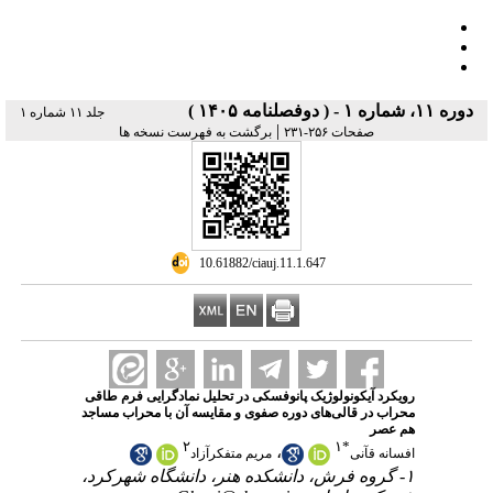
دوره ۱۱، شماره ۱ - ( دوفصلنامه ۱۴۰۵ )
جلد ۱۱ شماره ۱
|
صفحات ۲۵۶-۲۳۱
برگشت به فهرست نسخه ها
‎ 10.61882/ciauj.11.1.647
رویکرد آیکونولوژیک پانوفسکی در تحلیل نمادگرایی فرم طاقی
محراب در قالی‌های دوره صفوی و مقایسه آن با محراب مساجد
هم ‌عصر
۲
۱
*
،
افسانه قآنی
مریم متفکرآزاد
۱- گروه فرش، دانشکده هنر، دانشگاه شهرکرد،