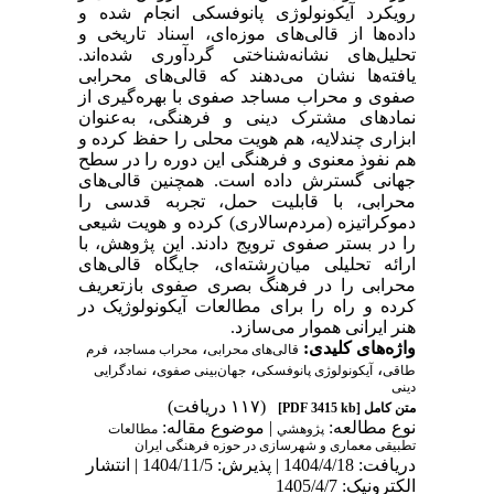
رویکرد آیکونولوژی پانوفسکی انجام شده و
داده‌ها از قالی‌های موزه‌ای، اسناد تاریخی و
تحلیل‌های نشانه‌شناختی گردآوری شده‌اند.
یافته‌ها نشان می‌دهند که قالی‌های محرابی
صفوی و محراب مساجد صفوی با بهره‌گیری از
نمادهای مشترک دینی و فرهنگی، به‌عنوان
ابزاری چندلایه، هم هویت محلی را حفظ کرده و
هم نفوذ معنوی و فرهنگی این دوره را در سطح
جهانی گسترش داده است. همچنین قالی‌های
محرابی، با قابلیت حمل، تجربه قدسی را
دموکراتیزه (مردم‌سالاری) کرده و هویت شیعی
را در بستر صفوی ترویج دادند. این پژوهش، با
ارائه تحلیلی میان‌رشته‌ای، جایگاه قالی‌های
محرابی را در فرهنگ بصری صفوی بازتعریف
کرده و راه را برای مطالعات آیکونولوژیک در
هنر ایرانی هموار می‌سازد.
واژه‌های کلیدی:
،
،
قالی‌های محرابی
محراب مساجد
فرم
،
،
،
طاقی
آیکونولوژی پانوفسکی
جهان‌بینی صفوی
نمادگرایی
دینی
(۱۱۷ دریافت)
متن کامل
[PDF 3415 kb]
نوع مطالعه:
| موضوع مقاله:
پژوهشي
مطالعات
تطبیقی معماری و شهرسازی در حوزه فرهنگی ایران
دریافت: 1404/4/18 | پذیرش: 1404/11/5 | انتشار
الکترونیک: 1405/4/7