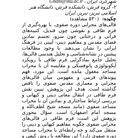
شهرکرد، ایران ،
Ghani@sku.ac.ir
۲- گروه فرش، دانشکده فرش، دانشگاه هنر
اسلامی تبریز، تبریز، ایران
چکیده:
(۵۳۰ مشاهده)
قالی‌های محرابی دوره صفوی، با بهره‌گیری از
فرم طاقی و نقوشی چون قندیل، کتیبه‌های
قرآنی و درختانی چون سرو، تجسم نمادین
فضای مقدس و مفاهیم دینی- آیینی در فرهنگ
ایرانی را نشان می‌دهند. با وجود مطالعات
پیشین در نشانه‌شناسی و تحلیل هندسی قالی‌ها،
تحلیل جامع نمادگرایی فرم طاقی با رویکرد
آیکونولوژی پانوفسکی و مقایسه آن با محراب
مساجد مغفول مانده است. این مورد، فهم
پیوندهای فرمی و مفهومی میان قالی‌های
محرابی و معماری مقدس صفوی را ناقص
گذاشته است. هدف این پژوهش، تبیین نقش
فرم طاقی در انتقال معانی دینی و کیهانی و
بررسی ارتباط ساختاری و نمادین آن با محراب
مساجد صفوی (مانند مسجد شیخ لطف‌الله و
مسجد امام اصفهان) است. سؤال محوری
پژوهش این است: فرم طاقی در قالی‌های
محرابی صفوی چگونه مفاهیم کیهانی و دینی را
منتقل می‌کند و چه رابطه‌ای با محراب مساجد
دوره صفوی دارد؟ این مطالعه با روش کیفی و