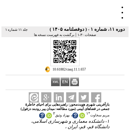
دوره ۱۱، شماره ۱ - ( دوفصلنامه ۱۴۰۵ )
جلد ۱۱ شماره ۱
|
صفحات ۳۰-۱
برگشت به فهرست نسخه ها
‎ 10.61882/ciauj.11.1.657
بازآفرینی شهری هویت‌محور: راهبردهایی برای احیای خاطرۀ
جمعی در فضاهای آیینی (مورد مطالعه: میدان پیر رودبند دزفول)
۲
۱
*
،
مریم سخاوت
بهزاد وثیق
۱- دانشکده معماری و شهرسازی اسلامی،
دانشگاه قم، قم، ایران ،