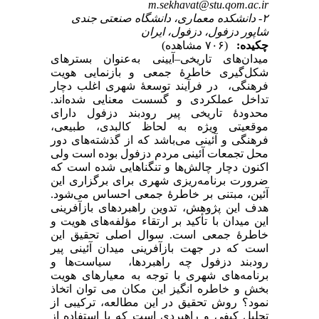
m.sekhavat@stu.qom.ac.ir
۲- دانشکده معماری، دانشگاه صنعتی جندی
شاپور دزفول، دزفول، ایران
چکیده:
(۷۰۶ مشاهده)
میدان‌های تاریخی–آیینی به‌عنوان بسترهای
شکل‌گیری خاطرۀ جمعی و بازنمایی هویت
فرهنگی، در فرآیند توسعۀ شهری اغلب دچار
تداخل عملکردی و گسست معنایی شده‌اند.
محدودۀ تاریخی پیر رودبند دزفول دارای
موقعیتی ویژه به لحاظ کالبدی، طبیعی،
فرهنگی و آئینی می‌باشد که از گذشته‌های دور
محل تجمعات آئینی مردم دزفول بوده است ولی
اکنون دچار چالش‌ها و تنگناهایی شده است که
ضرورت برنامه‌ریزی شهری برای برگزاری این
آئین، مبتنی بر خاطرۀ جمعی احساس می‌شود.
هدف این پژوهش، تدوین راهبردهای بازآفرینی
این میدان با تأکید بر ارتقاء مؤلفه‌های هویت و
خاطرۀ جمعی است. سوال اصلی تحقیق این
است که در جهت بازآفرینی میدان آئینی پیر
رودبند دزفول چه راهبردها، سیاست‌ها و
برنامه‌های شهری با توجه به معیارهای هویت
بخش و خاطره انگیز این مکان می توان اتخاذ
نمود؟ روش تحقیق در این مطالعه، ترکیبی از
تحلیل کیفی و راهبردی است که با استفاده از