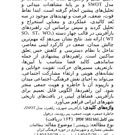
مدل SWOT و بر پایۀ مشاهدات میدانی و
تحلیل‌های پیشین انجام گرفته است. ابتدا نقاط
قوت، ضعف، فرصت و تهدیدهای موجود در سه
بُعد کالبدی، عملکردی و معنایی استخراج و
تحلیل گردید و سپس براساس آن، راهبردهای
بازآفرینی در قالب چهار دسته (SO، ST، WO،
WT) ارائه شد. نتایج نشان می‌دهد که مهم‌ترین
چالش میدان، ضعف در کارکرد آیینی معاصر،
تداخل با نظام دسترسی و کاهش حس ِتعلق
ساکنین است. راهبردهای پیشنهادی از جمله
ساماندهی کالبد فضا متناسب با آیین‌ها،
بازتعریف مسیرهای حرکت، تقویت خوانایی و
نشانه‌های هویتی و ارتقاء مشارکت اجتماعی،
می‌تواند به احیای نقش فرهنگی–اجتماعی میدان
و بازپیوند آن با خاطره و هویت جمعی منجر
شود. این راهبردها، الگویی قابل تعمیم برای
بازآفرینی فضاهای آیینی در بافت‌های تاریخی
شهرهای ایرانی فراهم می‌آورد.
واژه‌های کلیدی:
،
،
،
بازآفرینی شهری
راهبرد
مدل SWOT
،
،
،
خاطرۀ جمعی
هویت جمعی
پیر رودبند
دزفول
(۱۶۴ دریافت)
متن کامل
[PDF 5832 kb]
نوع مطالعه:
| موضوع مقاله:
پژوهشي
مطالعات
تطبیقی معماری و شهرسازی در حوزه فرهنگی ایران
دریافت: 1404/5/26 | پذیرش: 1404/10/28 |