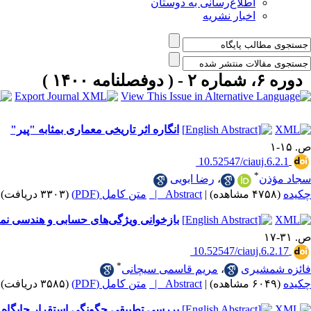
اطلاع‌رسانی به دوستان
اخبار نشریه
دوره ۶، شماره ۲ - ( دوفصلنامه ۱۴۰۰ )
انگاره اثر تاریخی معماری بمثابه "پیر"
ص. ۱۵-۱
‎ 10.52547/ciauj.6.2.1
*
سجاد مؤذن
،
رضا ابویی
چکیده
(۴۷۵۸ مشاهده)
|
Abstract |
متن کامل (PDF)
(۳۳۰۳ دریافت)
بازخوانی ویژگی‌های حسابی و هندسی نماهای حیاط داخلی 
ص. ۳۱-۱۷
‎ 10.52547/ciauj.6.2.17
*
فائزه شمشیری
،
مریم قاسمی سیچانی
چکیده
(۶۰۴۹ مشاهده)
|
Abstract |
متن کامل (PDF)
(۳۵۸۵ دریافت)
بررسی تطبیقی چگونگی استقرار جایگاه ب