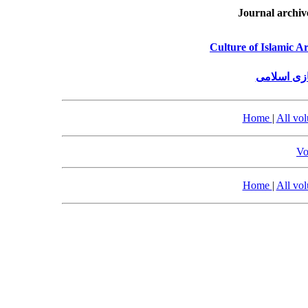
Journal archiv
Culture of Islamic A
زی اسلامی
Home
|
All vo
Vo
Home
|
All vo