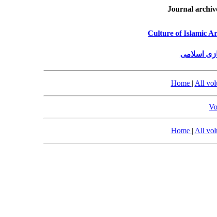
Journal archiv
Culture of Islamic A
زی اسلامی
Home
|
All vo
Vo
Home
|
All vo