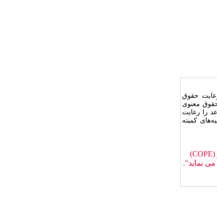
عایت حقوق
 حقوق معنوی
د را رعایت
‌های کمیته
"این نشریه با احترام به قوانین اخلاق در نشریات تابع قوانین کمیتۀ اخلاق در انتشار (COPE)
می نماید".