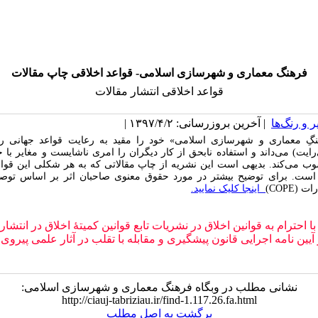
فرهنگ معماری و شهرسازی اسلامی- قواعد اخلاقی چاپ مقالات
قواعد اخلاقی انتشار مقالات
 و رنگ‌ها
| آخرین بروزرسانی: ۱۳۹۷/۴/۲ |
نگِ معماری و شهرسازی اسلامی» خود را مقید به رعایت قواعد جهانی ر
رایت) می‏‌داند و استفاده نابحق از کار دیگران را امری ناشایست و مغایر با
ب می‌کند. بدیهی است این نشریه از چاپ مقالاتی که به هر شکلی این قواع
 است. برای توضیح بیشتر در مورد حقوق معنوی صاحبان اثر بر اساس توصیه
رات
(COPE)
اینجا کلیک نمایید.
 آیین نامه اجرایی قانون پیشگیری و مقابله با تقلب در آثار علمی پیروی 
نشانی مطلب در وبگاه فرهنگ معماری و شهرسازی اسلامی:
http://ciauj-tabriziau.ir/find-1.117.26.fa.html
برگشت به اصل مطلب