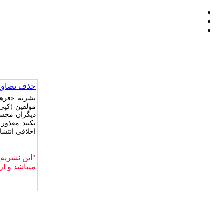
حذف تصاویر
نشریه «فره
مولفین (کپی‌
دیگران محسو
نکنند معذور
اخلاقی انتشا
میباشد و از