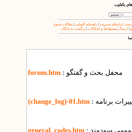
های یکتاوب
ست ابزارهای مدیریت
|
راهنمای الفبایی
|
مقالات متنوع
و
|
ارسال پیشنهادها و اشکالات
|
برگشت به پایگاه
ما
: محفل بحث و گفتگو
forum.htm
یرات برنامه
(change_log)-01.htm
عمومی سودمند
general_codes.htm