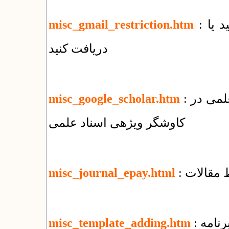
: چه فایل‌هایی را با جی‌میل نمی‌توانید بفرستید یا
misc_gmail_restriction.htm
دریافت کنید
: نحوه ثبت مقالات منتشر شده در پایگاههای علمی در
misc_google_scholar.htm
کاوشگر ویژهی اسناد علمی
 مقالات
misc_journal_epay.html
رنامه
misc_template_adding.htm