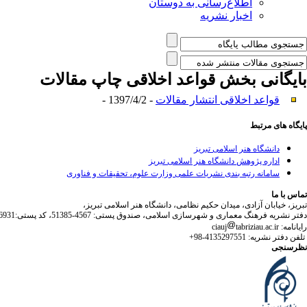
اطلاع‌رسانی به دوستان
اخبار نشریه
بایگانی بخش
قواعد اخلاقی چاپ مقالات
قواعد اخلاقی انتشار مقالات
- 1397/4/2 -
پایگاه های مرتبط
دانشگاه هنر اسلامی تبریز
اداره پژوهش دانشگاه هنر اسلامی تبریز
سامانه رتبه بندی نشریات علمی وزارت علوم، تحقیقات و فناوری
تماس با ما
تبریز، خیابان آزادی، میدان حکیم نظامی، دانشگاه هنر اسلامی تبریز،
دفتر نشریه فرهنگ معماری و شهرسازی اسلامی، صندوق پستی: 4567-51385، کد پستی:5164736931
رایانامه: ciauj
tabriziau.ac.ir
تلفن دفتر نشریه: 4135297551-98+
نظرسنجی