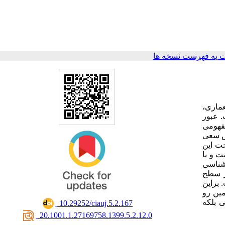
 به فهرست نسخه ها
عماری،
. عبور
مفهومی
هش سعی
خت این
 و با
شناسی
ر سطح
براین
ین رو
ی بلکه
‎ 10.29252/ciauj.5.2.167
‎ 20.1001.1.27169758.1399.5.2.12.0