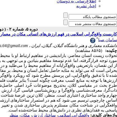
اطلاع‌رسانی به دوستان
اخبار نشریه
دوره ۵، شماره ۲ - ( دوفصلنامه ۱۳۹۹ )
کاربست واقع‌گرایی اسلامی در فهم ارزش‌های انسانی مکان در معمار
*
سامان صبا
دانشکده معماری و هنر دانشگاه گیلان، گیلان، ایران ،
a.64@gmail.com
چکیده:
(۸۵۶۵ مشاهده)
تحولات زیست انسان معاصر، بازاندیشی در مفاهیم ارتباط او با محیط 
مورد توجه قرارگرفته، اما عدم توسعۀ مفاهیم بنیادین و بی توجهی به و
از این نقصان، بازتعریفی واقع‌گرایانه از مفاهیم محیط را می‌طلبد و در
بحرانی است که می تواند به مثابه حاصل تعامل انسان و محیط، بر مف
شده تا با تدقیق واقع‌گرایی، این پرسش مطرح شود که رویکرد واقع‌گر
ارزش‌ها با توجه به منابع کسب معرفت چگونه است؟ بنابر ماهیت فل
طرح بحث در مقیاسی کلان، به‌تدریج موضوعات خُرد اصلی حاصل‌شد
ذات‌گرا، معرفت‌شناسی واقع‌گرا و روش‌شناسی قیاسی گرا، ارزش د
چهارم واجد ساختاری اعتباری است. منظر، کلان ترین عرصۀ شناخت ار
اساس چارچوبی ترسیم می شود که هم در استمرار ساختارهای ارزشی و
واقعگرایی در شناخت مکان مستلزم پذیرش ساختاری شدن و تغییر ارزش
پاسخی به فقدان‌های نظری در دانش‌های محیط ساخته‌شده است.
واژه‌های کلیدی:
واقعگرایی اسلامی
،
ساختار ارزش
،
مکان
،
منظر