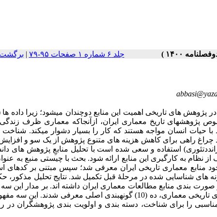
جلد ۶ شماره ۱ صفحات ۹۵-۷۹
|
برگشت 
abbasi@yazd.
ر پژوهش های تاریخی اهمیت این منابع دوچندان میشود؛‌ زیرا داده ها 
خصوص پژوهشهای تاریخ معماری ایران، ‌ازآنجاکه معماری ظرف زندگی
ا حیات انسان مواجه هستند که کار را بسیار دشوار میکند. شناخت م
واند چراغ راهی برای کاهش هزینه های متنوع پژوهش از یک سو و افزایش 
رانددتئوری) استفاده و سعی شده است با تحلیل منابعِ پژوهش های دا
 نظام به کارگیری این منابع ارائه شود. بحث با چیستی منبع به عنو
وجود منابع معماری تاریخی ایران معرفی شد؛ سپس مبتنی بر کدهای ا
نه های شناسایی شده در مرحلۀ قبل تکمیل شد. نتایج تحلیل مذکور، حک
ورت بندی منابع مطالعات معماری ایران داشته اند. بر مدار این سه
کلیدی (زبان، زمان و ژرفا) به عنوان مبنای سازماندهی منابع پژوهشهای تاریخی معماری، ده (10) گونهبندی اصلی معرفی شدند.
 مناسبی را برای شناخت، دسته بندی و اولویت بندی پژوهشگران در ر