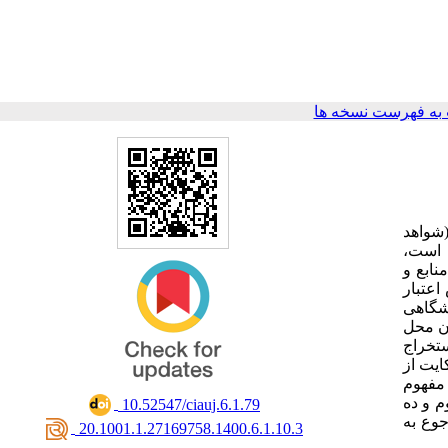
به فهرست نسخه ها
(شواهد
 است،
نابع و
اعتبار
نشگاهی
ان محل
ستخراج
ایت از
 مفهوم
 این سه مفهوم و ده
‎ 10.52547/ciauj.6.1.79
جوع به
‎ 20.1001.1.27169758.1400.6.1.10.3