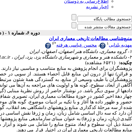
اطلاع‌رسانی به دوستان
اخبار نشریه
دوره ۶، شماره ۱ - ( دوفصلنامه ۱۴۰۰ )
منبع‌شناسی مطالعات تاریخی معماری ایران
۲
*
۱
مهدیه یلدایی
،
محسن عباسی هرفته
۱- گروه معماری، دانشگاه هنر اصفهان، اصفهان، ایران
۲- دانشکده هنر و معماری و شهرسازی دانشگاه یزد، یزد، ایران ،
ac.ir
چکیده:
(۶۵۲۱ مشاهده)
پژوهشگران برای انجام پژوهش به منابع متناسب و مناسبی نیاز دارند. د
و قرائن) تنها از درون این منابع قابل احصاء هستند. از سویی در 
‌پژوهشگران با طیف وسیعی از منابع، به گستردگی همۀ شئون مرتبط ب
آگاهی از ابعاد،‌ سطوح،‌‌ گونه ها و اولویت های مراجعه به آن‌ها می ت
دادهها از سوی دیگر باشد. در نوشتار حاضر از روش نظریۀ مبنایی (گ
چهار دهۀ اخیر کشور در حوزۀ مطالعات معماری ایران، تصویری شفاف از
حضور و ظهور داده ها آغاز و با تکیه بر ادبیات موضوع، گونه های م
شده از سه مرحلۀ کدگذاری منابع پژوهشهای دانشگاهی بعد انقلاب،‌ گو
آن دارد که سه دال اساسی شامل زبان، ‌زمان و ژرفا نقش اساسی در ص
دستۀ ذیل آن، سطوح و ابعاد متنوع منابع را شامل می شوند و ابزار
منابع مطالعات تاریخی معماری ایران در اختیار قرار می دهند.