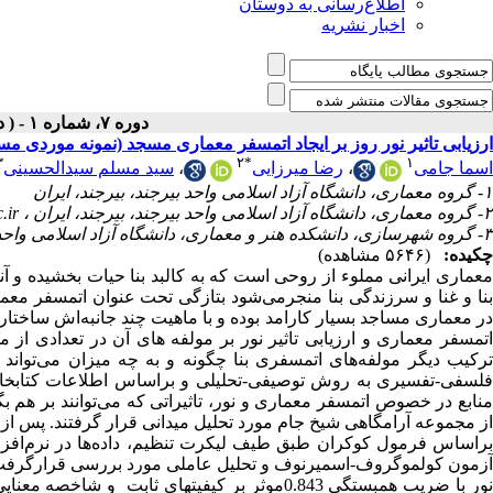
اطلاع‌رسانی به دوستان
اخبار نشریه
دوره ۷، شماره ۱ - ( دوفصلنامه ۱۴۰۱ )
ارزیابی تاثیر نور روز بر ایجاد اتمسفر معماری مسجد (نمونه موردی 
۳
۲
*
۱
اسما جامی
،
رضا میرزایی
،
سید مسلم سیدالحسینی
۱- گروه معماری، دانشگاه آزاد اسلامی واحد بیرجند، بیرجند، ایران
۲- گروه معماری، دانشگاه آزاد اسلامی واحد بیرجند، بیرجند، ایران ،
.ir
۳- گروه شهرسازی، دانشکده هنر و معماری، دانشگاه آزاد اسلامی واحد مشهد، مشهد، ایران
چکیده:
(۵۶۴۶ مشاهده)
معماری ایرانی مملوء از روحی است که به کالبد بنا حیات بخشیده و آن
بنا و غنا و سرزندگی بنا منجرمی‌شود بتازگی تحت عنوان اتمسفر معما
در معماری مساجد بسیار کارامد بوده و با ماهیت چند جانبه‌اش ساختار 
اتمسفر معماری و ارزیابی تاثیر نور بر مولفه های آن در تعدادی از
ترکیب دیگر مولفه‌های اتمسفری بنا چگونه و به چه میزان می‌تواند
فلسفی-تفسیری به روش توصیفی-تحلیلی و براساس اطلاعات کتابخانه‌
منابع در خصوص اتمسفر معماری و نور، تاثیراتی که می‌توانند بر هم 
از مجموعه آرامگاهی شیخ جام مورد تحلیل میدانی قرار گرفتند. پس از
راساس فرمول کوکران طبق ‌طیف ‌لیکرت تنظیم، داده‌ها در نرم‌افزا
آزمون کولموگروف-اسمیرنوف و تحلیل عاملی مورد بررسی قرارگرفت .