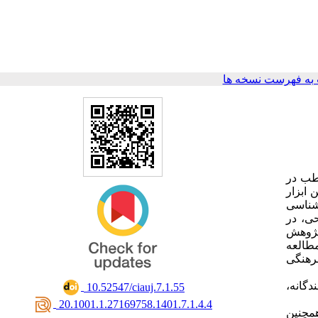
به فهرست نسخه ها
اطب در
 ابزار
زشناسی
حی، در
 پژوهش
طالعه
فرهنگی
گانه،
‎ 10.52547/ciauj.7.1.55
‎ 20.1001.1.27169758.1401.7.1.4.4
 با همبستگی 0.786 تاثیرمی‌گذارد. همچنین