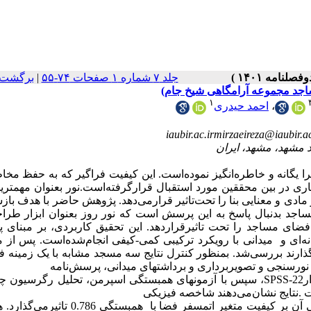
جلد ۷ شماره ۱ صفحات ۷۴-۵۵
|
برگشت 
مساجد مجموعه آرامگاهی شیخ جام)
۱
،
احمد حیدری
iaubir.ac.irmirzaeireza@iaubir.ac
را یگانه و خاطره‌انگیز نموده‌است. این کیفیت فراگیر که به حفظ مخ
ری در بین محققین مورد استقبال قرارگرفته‌است.نور بعنوان مهمترین
مادی و معنایی بنا را تحت‌تاثیر‌ قرارمی‌دهد. پژوهش حاضر با هدف با
 مساجد بدنبال پاسخ به این پرسش است که نور روز بعنوان ابزار طرا
 فضای مساجد را تحت‌ تاثیرقراردهد. این تحقیق کاربردی، بر مبنای
ای و میدانی با رویکرد ترکیبی کمی-کیفی انجام‌شده‌است. پس از م
بگذارند بررسی‌شد. بمنظور کنترل نتایج سه مسجد مشابه با یک زمینه 
 نورسنجی و تصویربرداری و برداشتهای میدانی، پرسش‌نامه
ر
SPSS-22
، سپس با آزمونهای همبستگی اسپرمن، تحلیل رگرسیون چند
نتایج نشان‌می‌دهند شاخصه فیزیکی
نور با ضریب همبستگی 0.843موثر بر کیفیتهای ثابت و شاخصه معنایی آن بر کیفیت متغیر اتمسفر فضا