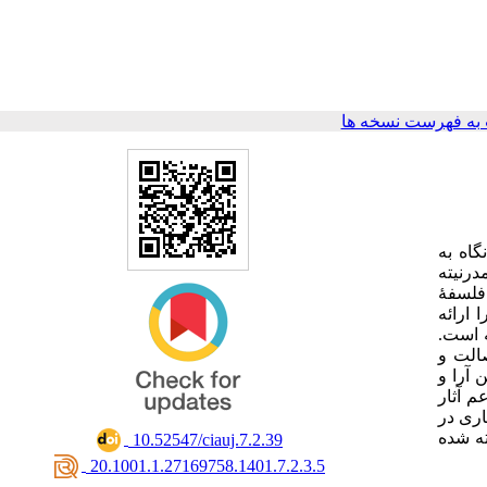
به فهرست نسخه ها
گاه به
درنیته
فلسفۀ
 ارائه
ه است.
الت و
 آرا و
م آثار
اری در
ته شده
‎ 10.52547/ciauj.7.2.39
‎ 20.1001.1.27169758.1401.7.2.3.5