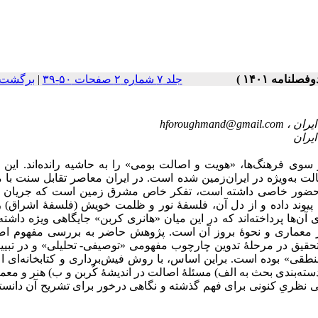
جلد ۷ شماره ۲ صفحات ۵۰-۳۹
|
برگشت 
hforoughmand@gmail.com
سوی فرهنگ‌ها، «هویت و اصالت بومی» را به حاشیه رانده‌اند. این ن
 به‌ویژه در ایران‌زمین شده است. در ایران معاصر تقابل سنت با م
یران حضور خاصی داشته است، تفکر خاص مشرق زمین است که جریان 
 پیوند داده و از دل آن، فلسفۀ نور و ظلمت خویش (فلسفۀ اشراق) را
آن‌ها پرداخته‌اند که در این میان «هانری کربن» جایگاهی ویژه داشت
ر معماری و نحوۀ بروز آن است. پژوهش حاضر به بررسی مفهوم اص
تحقیق در مرحلۀ تدوین چارچوب مفهومی «توصیفی- تحلیلی» و در تبیین
منطقی» بوده است. براین اساس، با روش فیش‌برداری و کتابخانه‌ای اع
 دسته‌بندی بحث به الف) مسئلۀ اصالت در اندیشۀ کُربن و ب) هنر و معم
انی ‌نظریِ کنونی برای فهم گذشته و نگاهی درخور برای تشریح آن دانس