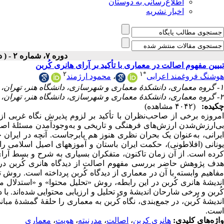
اطلاع‌رسانی به دوستان
اخبار نشریه
دوره ۷، شماره ۲ - ( دوفصلنامه ۱۴۰۱ )
تبیین مفهوم اصالت در معماری با تأکید بر آرا‌ی ‌هانری کُربن
۲
۱
*
هوشنگ فروغمند اعرابی
،
محمود ارژمند
۱- گروه معماری، دانشکدۀ معماری و شهرسازی، دانشگاه هنر، تهران، ایران ،
۲- گروه معماری، دانشکدۀ معماری و شهرسازی، دانشگاه هنر، تهران، ایران
چکیده:
(۴۰۴۲ مشاهده)
امروزه برخی از صاحب‌نظران با تأکید بر لزوم پذیرش نگاه غربی از 
بی‌ارزش‌شدن ارزش‌های فرهنگی و تاریخی و به‌وجودآمدن مسئلۀ اصالت
ایرانی، به‌عنوان یک بحران نظری هنوز هم پابرجاست. آنچه در ا
یونانی (افلاطونی)، حکمت ایران باستان و آموزههای اصیل اسلامی را
کرده است. از آن زمان تاکنون‌، متفکران بسیاری به شرح و بسط آرای 
هدف پژوهش حاضر بررسی مفهوم اصالت از دیدگاه‌ هانری کُربن د
مفاهیم وابسته با آن در معماری از دیدگاه کُربن پرداخته است. روش 
اندیشۀ ‌هانری کُربن در این رابطه، روش «تحلیل محتوا» و «استدلال 
کُربن و برخی شارحان اندیشۀ وی تحلیل و ارزیابی محتوایی شده‌اند. با
اندیشۀ کُربن، در جمع‌بندی، نگاه کُربن به معماری را حلقۀ گمشدۀ مب
است.
واژه‌های کلیدی:
‌هانری کربن
،
اصالت
،
مدرنیته
،
هویت
،
معماری