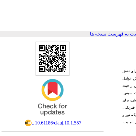
ت به فهرست نسخه ها
ارای نقش
قش عوامل
 از حیث
هدف، توسعه‎ مبنای آراء خبرگان، به 16 متغیر کاهش یافت. سپس
لیل استنباطی، برای
ت، از روش تحلیل عاملی تأییدی
ک، نور و
ی، امنیت
‎ 10.61186/ciauj.10.1.557