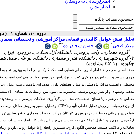
اطلاع‌رسانی به دوستان
اخبار نشریه
دوره ۱۰، شماره ۱ - ( دوفصلنامه ۱۴۰۴ )
تحلیل نقش عوامل کالبدی و فضایی مراکز آموزشی و تحقیقاتی معماری
۲
*
۱
حسن سجادزاده
،
میلاد فتحی
۱- گروه معماری، واحد بروجرد، دانشگاه آزاد اسلامی، بروجرد، ایران
۲- گروه شهرسازی، دانشکده هنر و معماری، دانشگاه بو علی سینا، همدان، ایران ،
چکیده:
(۳۵۲۱ مشاهده)
هدف اصلی طراحی فضاهای اداری، خلق فضایی است که کارکنان در آنجا به بهترین نحو به انج
مهمی هستند و این نقش در مراکزی که در حوزۀ دانش و پژوهش فعالیت می‌کنند، اهمیت بیشتری
محیطی و اهمیت مراکز پژوهشی در میان فضاهای اداری، هدف این پژوهش، تبیین مدل ارتبا
عملکردی و روانی محیط کار بر بهره‌وری کارکنان مراکز تحقیقات معماری و شهرسازی تهران مؤ
ارگونومی، مهم‌ترین عوامل عملکردی به ترتیب شامل چیدمان دفاتر کار، ابعاد و تناسبات،،
تعاملات و مالکیت هستند. همچنین الگوی کاری، بیشترین رابطه را با عوامل روانی دارد و ارتبا.
عوامل محیط
،
عوامل کالبدی
،
طراحی فضاهای اداری
واژه‌های کلیدی: