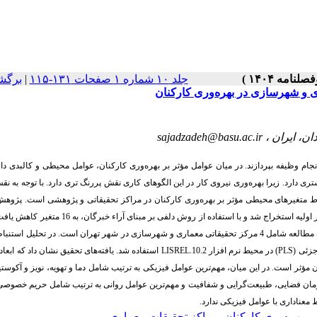
برگش
|
جلد ۱۰ شماره ۱ صفحات ۱۳۱-۱۱۵
 و شهرسازی در بهره‌وری کارکنان
sajadzadeh@basu.ac.ir
ام وظیفه بپردازند. در میان عوامل مؤثر بر بهره‌وری کارکنان، عوامل محیطی و کالبدی د
 دارد. زیرا بهره‌وری نیروی کار در این الگوهای کاری نقش پررنگ تری دارد. با توجه به ن
ط متغیرهای محیطی مؤثر بر بهره‌وری کارکنان در مراکز تحقیقاتی و پژوهشی است. پژوهش
ای و از نظر روش توصیفی محسوب می شود. پس از مطالعات اسنادی، 31 متغیر اولیه استخراج شد و با استفاده از روش دلفی بر،
مطابق مدل ویشر در 3 سطح، طبقه‌بندی شد. ابزار گردآوری اطلاعات، پرسش نامه و محدودۀ مطالعه شامل 4 مرکز تحقیقاتی معماری و شهرسازی در شهر تهران است. در تح
آزمون فرضیا (CFA) و تحلیل مسیر به روش حداقل مربعات جزئی (PLS) در محیط نرم افزار LISREL.10.2 استفاده شد. یافته‌های تحقیق نشان داد که ابعاد فیزیکی،
ثر است. در این میان، مهم‌ترین عوامل فیزیکی به ترتیب شامل دما و تهویه، نویز و آکوستی
 سازمان فضایی، طبیعت‌گرایی و شفافیت و مهم‌ترین عوامل روانی به ترتیب شامل حریم خصوص
ط معناداری با عوامل فیزیکی ندارد
مراکز تحقیقات معماری
،
بهره‌وری کارکنان
،
ی