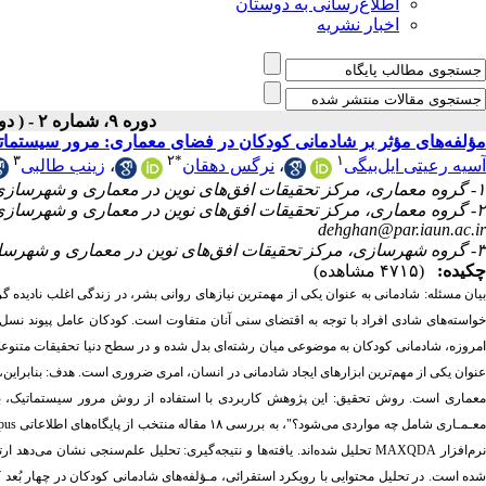
اطلاع‌رسانی به دوستان
اخبار نشریه
دوره ۹، شماره ۲ - ( دوفصلنامه ۱۴۰۳ )
مؤلفه‌های مؤثر بر شادمانی کودکان در فضای معماری: مرور سیستمات
۳
۲
*
۱
زینب طالبی
،
نرگس دهقان
،
آسیه رعیتی ایل‌بیگی
۱- گروه معماری، مرکز تحقیقات افق‌های نوین در معماری و شهرسازی، دانشگاه آزاد اسلامی، واحد نجف‌آباد، نجف‌آباد، ایران
۲- گروه معماری، مرکز تحقیقات افق‌های نوین در معماری و شهرسازی، دانشگاه آزاد اسلامی، واحد نجف‌آباد، نجف‌آباد، ایران ،
dehghan@par.iaun.ac.ir
۳- گروه شهرسازی، مرکز تحقیقات افق‌های نوین در معماری و شهرسازی، دانشگاه آزاد اسلامی، واحد نجف‌آباد، نجف‌آباد، ایران
چکیده:
(۴۷۱۵ مشاهده)
بیان مسئله: شادمانی به عنوان یکی از مهمترین نیازهای روانی بشر، در زندگی اغلب نادید
خواسته‌های شادی افراد با توجه به اقتضای سنی آنان متفاوت است. کودکان عامل پیوند نسل‌ه.
امروزه، شادمانی کودکان به موضوعی میان رشته‌ای بدل شده و در سطح دنیا تحقیقات متنوعی
عنوان یکی از مهم‌ترین ابزارهای ایجاد شادمانی در انسان، امری ضروری است. هدف: بنابرای
معماری است. روش تحقیق: این پژوهش کاربردی با استفاده از روش مرور سیستماتیک، با
تحلیل شده‌اند. یافته‌ها و نتیجه‌گیری: تحلیل علم‌سنجی نشان می‌دهد ارتباط
شده است. در تحلیل محتوایی با رویکرد استقرائی، مـؤلفه‌های شادمانی کودکان در چهار بُعد 