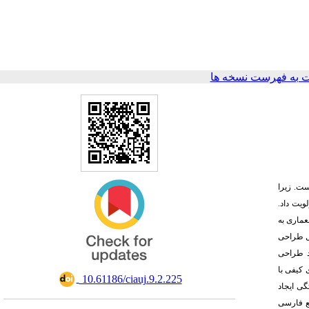
 به فهرست نسخه ها
ست. زیرا
لویت داد
عماری به
ول طراحی
د طراحی
معـمـاری شامل چه مواردی می‌شود؟"، به بررسی ۱۸ مقاله منتخب از پایگاه‌های اطلاعاتی Scopus و
‎ 10.61186/ciauj.9.2.225
نرم‌افزار
بع فارسی