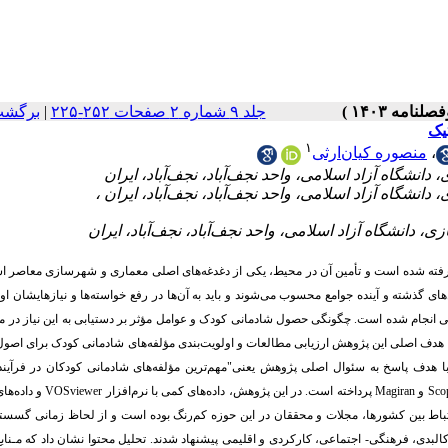
برگشت
|
جلد ۹ شماره ۲ صفحات ۲۵۲-۲۲۵
یک
۱
منصوره کیان‌ارثی
،
ه گرفته شده است و تأمین آن در محیط، یکی از دغدغه‌های اصلی معماری و شهرسازی معاصر ا
ای گذشته و آینده جوامع محسوب می‌شوند و باید به آن‌ها در رفع خواسته‌ها و نیازهایشان او
 انجام شده است. چگونگی حصول شادمانی کودک و عوامل مؤثر بر دستیابی به این نیاز در م
ن، هدف اصلی این پژوهش ارزیابی مطالعات و اولویت‌بندی مؤلفه‌های شادمانی کودک برای اص
 هدف پاسخ به سئوال اصلی پژوهش یعنی"مهم‌ترین مؤلفه‌های شادمانی کودکان در فرآین
 Magiran پرداخته است. در این پژوهش، داده‌های کمی با نرم‌افزار VOSviewer و داده‌های کیفی با
 MAXQDA  بین کشورها، مجلات و محققان در این حوزه کم‌رنگ بوده است و از لحاظ زمانی گسستگی ایجاد
کالبدی، فرهنگی- اجتماعی، کارکردی و اقلیمی پیشنهاد شدند. تحلیل محتوا نشان داد که مـنا