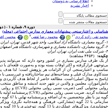
اطلاع‌رسانی به دوستان
اخبار نشریه
دوره ۹، شماره ۱ - ( دوفصلنامه ۱۴۰۳ )
شناسایی و اعتبارسنجی پیشنهادات معماری مدارس اجتماعی (محله)
۲
۱
*
محسن افش
،
محمود رضا ثقفی
،
محمد تقی زاده کردی
۱- گروه معماری، دانشگاه آزاد اسلامی، واحد شهر قدس، تهران، ایران ،
۲- گروه معماری، دانشکده معماری و شهرسازی، دانشگاه هنر اصفهان، اصفهان، ایران
۳- شرکت ملی نفت ایران، تهران، ایران
چکیده:
(۴۴۵۴ مشاهده)
از یک طرف مدارس بسیاری در کشور وجود دارند که می‌توانند پذیرا
بی‌توجهی قرارگرفته و اکثر اوقات بسته بوده و به‌صورت قلعه‌ای با د
مناسب و اعتبارسنجی آن از الزامات هر پژوهش است؛ لذا هدف پژ
سندکاوی مدارک قبلی و مصاحبه‌های نیم ساختاریافته و غیررسمی با 
دانش‌آموزان، معلمین و والدین در شهر جدید اندیشه و مناطق منتخب 
و روایی سازه‌ای (