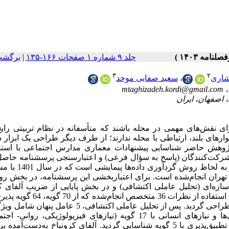
برگشت
|
جلد ۹ شماره ۱ صفحات ۱۶۶-۱۳۵
۳
۲
سعید صفایی موحد
،
اری
mtaghizadeh.kordi@gmail.com
ی نقش‌های مهمی در محله باشند که متأسفانه در نظام تربیتی رایج
یوارهای بلند، ارتباطی با محله ندارند؛ از طرف دیگر طراحی یک ابزا
وهش حاضر شناسایی پیشنهادات معماری مدارس اجتماعی با استفا
شرکت‌کنندگان (پاسخ به سؤال فرعی) و اعتبارسنجی پرسشنامه حاصل 
پاسخ به سؤال اصلی) است. مطالعه حاضر از لحاظ هدف کاربرد
تهران انجام‌شده است. برای اعتباربخشی این پرسشنامه، در بخش روا
روایی محتوایی کمی (ضریب نسبی روای (CVR)) تحلیل عاملی اکتشافی) و در بخش پایایی از ضریب آلفای کرونباخ
گویه نیز با نظر متخصصین به آن اضافه و پرسشنامه نهایی با 67 گویه طراحی گردید. پس از تحلیل عاملی اکتشاف
سازمانی با 22 گویه (مشارکتی، فرهنگی و همه‌جانبه نگری)، ویژگی‌ها و نیازهای انسانی با 17 گویه (نیازهای فیزیولوژیکی
خوشایندی)، ویژگی‌های عملکردی با 13 گویه، تنوع‌پذیری با 10 گویه و تطبیق‌پذیری با 5 گویه شناسایی گردید. آلفای کرونباخ به‌د