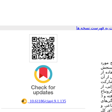
 به فهرست نسخه ها
 مورد
ر سنجش
ده از
از آن
(ی و به لحاظ روش گردآوری داده‌ها پیمایشی است که در سال 1401 با مشارکت
یی، از
ی محتوایی
استفاده گردید. ضریب نسبی روایی محتوایی (CVR) پرسشنامه اولیه با استفاده از نظرات 36 متخصص انجام‌شده که از 70 گویه، 64 گویه پذیرفته و 3
ی، 5 عامل پنهان شامل ویژگی‌های
‎ 10.61186/ciauj.9.1.135
، روانی- اجتماعی و
ست‌آمده برای کل